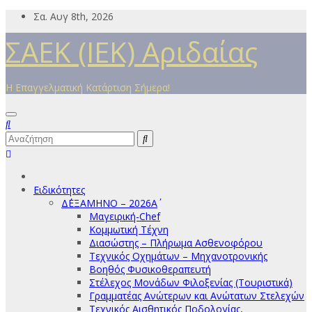
Μετάβαση
Σα. Αυγ 8th, 2026
στο
ΣΑΕΚ (ΙΕΚ) Αριδαίας
περιεχόμενο
Η Επαγγελματική Κατάρτιση Σήμερα!
Ειδικότητες
Δ΄ΕΞΑΜΗΝΟ – 2026Α΄
Μαγειρική-Chef
Κομμωτική Τέχνη
Διασώστης – Πλήρωμα Ασθενοφόρου
Τεχνικός Οχημάτων – Μηχανοτρονικής
Βοηθός Φυσικοθεραπευτή
Στέλεχος Μονάδων Φιλοξενίας (Τουριστικά)
Γραμματέας Ανώτερων και Ανώτατων Στελεχών
Τεχνικός Αισθητικός Ποδολογίας,