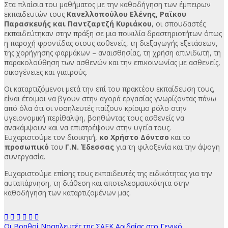
Στα πλαίσια του μαθήματος με την καθοδήγηση των έμπειρων
εκπαιδευτών τους
Κανελλοπούλου Ελένης, Ραϊκου
Παρασκευής και Παντζαρτζή Κυριάκου
, οι σπουδαστές
εκπαιδεύτηκαν στην πράξη σε μια ποικιλία δραστηριοτήτων όπως
η παροχή φροντίδας στους ασθενείς, τη διεξαγωγής εξετάσεων,
της χορήγησης φαρμάκων – αναισθησίας, τη χρήση απινιδωτή, τη
παρακολούθηση των ασθενών και την επικοινωνίας με ασθενείς,
οικογένειες και γιατρούς.
Οι καταρτιζόμενοι μετά την επί του πρακτέου εκπαίδευση τους,
είναι έτοιμοι να βγουν στην αγορά εργασίας γνωρίζοντας πάνω
από όλα ότι οι νοσηλευτές παίζουν κρίσιμο ρόλο στην
υγειονομική περίθαλψη, βοηθώντας τους ασθενείς να
ανακάμψουν και να επιστρέψουν στην υγεία τους.
Ευχαριστούμε τον διοικητή,
κο Χρήστο Δόντσο
και το
προσωπικό
του
Γ.Ν. Έδεσσας
για τη φιλοξενία και την άψογη
συνεργασία.
Ευχαριστούμε επίσης τους εκπαιδευτές της ειδικότητας για την
αυταπάρνηση, τη διάθεση και αποτελεσματικότητα στην
καθοδήγηση των καταρτιζομένων μας.
Οι Βοηθοί Νοσηλευτές της ΣΑΕΚ Αριδαίας στο Γενικό