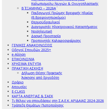
Καλωπισμολυ Νυχιών & Ονυχοπλαστικής
Β΄ ΕΞΑΜΗΝΟ – 2026Α΄
Παιδαγωγοί Πρώιμης Βρεφικής Ηλικίας
(Β.Βρεφονηπιοκόμοι)
Θερμοϋδραυλικοί
Διαχειριστές Ηλεκτρονικού Καταστήματος
Νοσηλευτική
Δασική Προστασία
Προπονητές Καλαφοσφαίρισης
ΓΕΝΙΚΕΣ ΑΝΑΚΟΙΝΩΣΕΙΣ
Οδηγοί Σπουδών 2025+
e-Αίτηση
ΕΠΙΚΟΙΝΩΝΙΑ
ΧΡΗΣΙΜΑ ΕΝΤΥΠΑ
ΠΡΑΚΤΙΚΗ ΑΣΚΗΣΗ
Δήλωση Θέσης Πρακτικής
Άσκησης από Εργοδότη
Ωράριο
Απουσίες
E-CLASS
ΚΑΡΤΑ ΑΝΕΡΓΙΑΣ & ΣΑΕΚ
Τι θέλεις να σπουδάσεις στη Σ.Α.Ε.Κ. ΑΡΙΔΑΙΑΣ 2024-2026
Τράπεζα Θεμάτων Πιστοποίησης