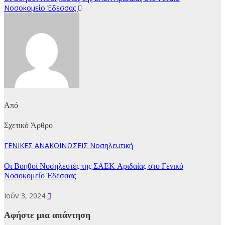
Πλοήγηση
Νοσοκομείο Έδεσσας
άρθρων
Από
Σχετικό Άρθρο
ΓΕΝΙΚΕΣ ΑΝΑΚΟΙΝΩΣΕΙΣ
Νοσηλευτική
Οι Βοηθοί Νοσηλευτές της ΣΑΕΚ Αριδαίας στο Γενικό
Νοσοκομείο Έδεσσας
Ιούν 3, 2024
Αφήστε μια απάντηση