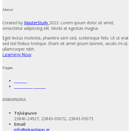
About
Created by
MasterStudy
2023. Lorem ipsum dolor sit amet,
onsectetur adipiscing elit. Morbi at egestas magna.
Eget lectus molestie, pharetra sem sed, scelerisque felis. Ut ut erat
sed nisl finibus tristique. Etiam sit amet ipsum laoreet, iaculis mi ut,
ullamcorper nibh.
Learning Now
Pages
Courses
Membership Plans
ΕΠΙΚΟΙΝΩΝΙΑ
Τηλέφωνο
23840-24927, 23843-05072, 23843-05073
Email
info@iekaridaias.gr