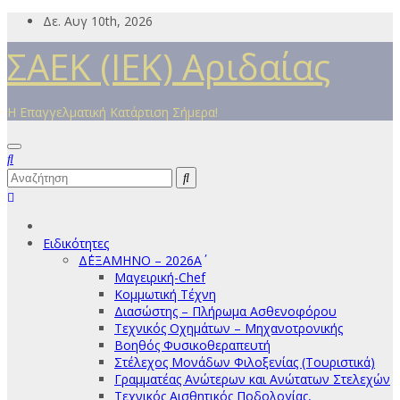
Μετάβαση
Δε. Αυγ 10th, 2026
στο
ΣΑΕΚ (ΙΕΚ) Αριδαίας
περιεχόμενο
Η Επαγγελματική Κατάρτιση Σήμερα!
Ειδικότητες
Δ΄ΕΞΑΜΗΝΟ – 2026Α΄
Μαγειρική-Chef
Κομμωτική Τέχνη
Διασώστης – Πλήρωμα Ασθενοφόρου
Τεχνικός Οχημάτων – Μηχανοτρονικής
Βοηθός Φυσικοθεραπευτή
Στέλεχος Μονάδων Φιλοξενίας (Τουριστικά)
Γραμματέας Ανώτερων και Ανώτατων Στελεχών
Τεχνικός Αισθητικός Ποδολογίας,