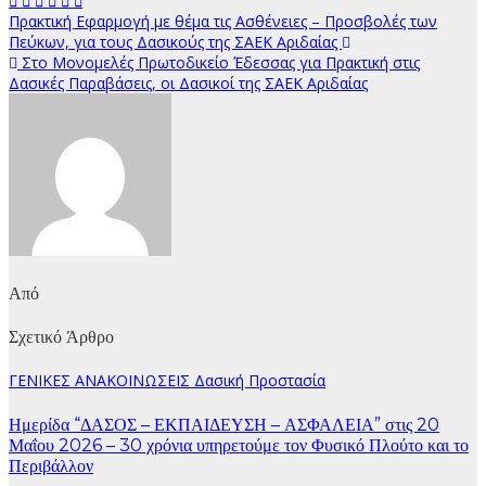
Πλοήγηση
Πρακτική Εφαρμογή με θέμα τις Ασθένειες – Προσβολές των
Πεύκων, για τους Δασικούς της ΣΑΕΚ Αριδαίας
άρθρων
Στο Μονομελές Πρωτοδικείο Έδεσσας για Πρακτική στις
Δασικές Παραβάσεις, οι Δασικοί της ΣΑΕΚ Αριδαίας
Από
Σχετικό Άρθρο
ΓΕΝΙΚΕΣ ΑΝΑΚΟΙΝΩΣΕΙΣ
Δασική Προστασία
Ημερίδα “ΔΑΣΟΣ – ΕΚΠΑΙΔΕΥΣΗ – ΑΣΦΑΛΕΙΑ” στις 20
Μαΐου 2026 – 30 χρόνια υπηρετούμε τον Φυσικό Πλούτο και το
Περιβάλλον