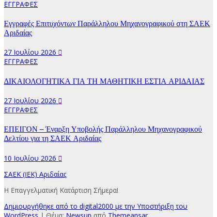
ΕΓΓΡΑΦΕΣ
Εγγραφές Επιτυχόντων Παράλληλου Μηχανογραφικού στη ΣΑΕΚ
Αριδαίας
27 Ιουλίου 2026
ΕΓΓΡΑΦΕΣ
ΔΙΚΑΙΟΛΟΓΗΤΙΚΑ ΓΙΑ ΤΗ ΜΑΘΗΤΙΚΗ ΕΣΤΙΑ ΑΡΙΔΑΙΑΣ
27 Ιουλίου 2026
ΕΓΓΡΑΦΕΣ
ΕΠΕΙΓΟΝ – Έναρξη Υποβολής Παράλληλου Μηχανογραφικού
Δελτίου για τη ΣΑΕΚ Αριδαίας
10 Ιουλίου 2026
ΣΑΕΚ (ΙΕΚ) Αριδαίας
Η Επαγγελματική Κατάρτιση Σήμερα!
Δημιουργήθηκε από το digital2000 με την Υποστήριξη του
WordPress
|
Θέμα:
Newsup
από
Themeansar
.