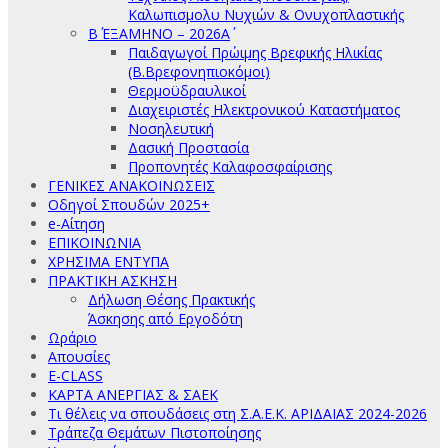
Καλωπισμολυ Νυχιών & Ονυχοπλαστικής
Β΄ ΕΞΑΜΗΝΟ – 2026Α΄
Παιδαγωγοί Πρώιμης Βρεφικής Ηλικίας
(Β.Βρεφονηπιοκόμοι)
Θερμοϋδραυλικοί
Διαχειριστές Ηλεκτρονικού Καταστήματος
Νοσηλευτική
Δασική Προστασία
Προπονητές Καλαφοσφαίρισης
ΓΕΝΙΚΕΣ ΑΝΑΚΟΙΝΩΣΕΙΣ
Οδηγοί Σπουδών 2025+
e-Αίτηση
ΕΠΙΚΟΙΝΩΝΙΑ
ΧΡΗΣΙΜΑ ΕΝΤΥΠΑ
ΠΡΑΚΤΙΚΗ ΑΣΚΗΣΗ
Δήλωση Θέσης Πρακτικής
Άσκησης από Εργοδότη
Ωράριο
Απουσίες
E-CLASS
ΚΑΡΤΑ ΑΝΕΡΓΙΑΣ & ΣΑΕΚ
Τι θέλεις να σπουδάσεις στη Σ.Α.Ε.Κ. ΑΡΙΔΑΙΑΣ 2024-2026
Τράπεζα Θεμάτων Πιστοποίησης