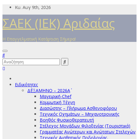
Μετάβαση
Κυ. Αυγ 9th, 2026
στο
ΣΑΕΚ (ΙΕΚ) Αριδαίας
περιεχόμενο
Η Επαγγελματική Κατάρτιση Σήμερα!
Ειδικότητες
Δ΄ΕΞΑΜΗΝΟ – 2026Α΄
Μαγειρική-Chef
Κομμωτική Τέχνη
Διασώστης – Πλήρωμα Ασθενοφόρου
Τεχνικός Οχημάτων – Μηχανοτρονικής
Βοηθός Φυσικοθεραπευτή
Στέλεχος Μονάδων Φιλοξενίας (Τουριστικά)
Γραμματέας Ανώτερων και Ανώτατων Στελεχών
Τεχνικός Αισθητικός Ποδολογίας,