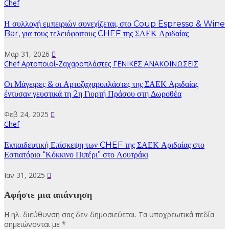
Chef
Η συλλογή εμπειριών συνεχίζεται, στο Coup Espresso & Wine
Bar, για τους τελειόφοιτους CHEF της ΣΑΕΚ Αριδαίας
Μαρ 31, 2026
Chef
Αρτοποιοί-Ζαχαροπλάστες
ΓΕΝΙΚΕΣ ΑΝΑΚΟΙΝΩΣΕΙΣ
Οι Μάγειρες & οι Αρτοζαχαροπλάστες της ΣΑΕΚ Αριδαίας
έντυσαν γευστικά τη 2η Γιορτή Πράσου στη Δωροθέα
Φεβ 24, 2025
Chef
Εκπαιδευτική Επίσκεψη των CHEF της ΣΑΕΚ Αριδαίας στο
Εστιατόριο “Κόκκινο Πιπέρι” στο Λουτράκι
Ιαν 31, 2025
Αφήστε μια απάντηση
Η ηλ. διεύθυνση σας δεν δημοσιεύεται.
Τα υποχρεωτικά πεδία
σημειώνονται με
*