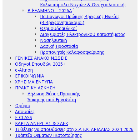
Καλωπισμολυ Νυχιών & Ονυχοπλαστικής
Β΄ ΕΞΑΜΗΝΟ – 2026Α΄
Παιδαγωγοί Πρώιμης Βρεφικής Ηλικίας
(Β.Βρεφονηπιοκόμοι)
Θερμοϋδραυλικοί
Διαχειριστές Ηλεκτρονικού Καταστήματος
Νοσηλευτική
Δασική Προστασία
Προπονητές Καλαφοσφαίρισης
ΓΕΝΙΚΕΣ ΑΝΑΚΟΙΝΩΣΕΙΣ
Οδηγοί Σπουδών 2025+
e-Αίτηση
ΕΠΙΚΟΙΝΩΝΙΑ
ΧΡΗΣΙΜΑ ΕΝΤΥΠΑ
ΠΡΑΚΤΙΚΗ ΑΣΚΗΣΗ
Δήλωση Θέσης Πρακτικής
Άσκησης από Εργοδότη
Ωράριο
Απουσίες
E-CLASS
ΚΑΡΤΑ ΑΝΕΡΓΙΑΣ & ΣΑΕΚ
Τι θέλεις να σπουδάσεις στη Σ.Α.Ε.Κ. ΑΡΙΔΑΙΑΣ 2024-2026
Τράπεζα Θεμάτων Πιστοποίησης