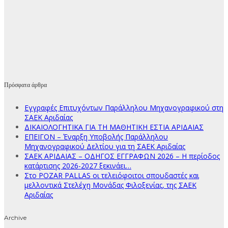
Πρόσφατα άρθρα
Εγγραφές Επιτυχόντων Παράλληλου Μηχανογραφικού στη
ΣΑΕΚ Αριδαίας
ΔΙΚΑΙΟΛΟΓΗΤΙΚΑ ΓΙΑ ΤΗ ΜΑΘΗΤΙΚΗ ΕΣΤΙΑ ΑΡΙΔΑΙΑΣ
ΕΠΕΙΓΟΝ – Έναρξη Υποβολής Παράλληλου
Μηχανογραφικού Δελτίου για τη ΣΑΕΚ Αριδαίας
ΣΑΕΚ ΑΡΙΔΑΙΑΣ – ΟΔΗΓΟΣ ΕΓΓΡΑΦΩΝ 2026 – Η περίοδος
κατάρτισης 2026-2027 ξεκινάει…
Στο POZAR PALLAS οι τελειόφοιτοι σπουδαστές και
μελλοντικά Στελέχη Μονάδας Φιλοξενίας, της ΣΑΕΚ
Αριδαίας
Archive