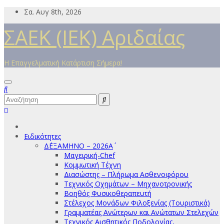
Μετάβαση
Σα. Αυγ 8th, 2026
στο
ΣΑΕΚ (ΙΕΚ) Αριδαίας
περιεχόμενο
Η Επαγγελματική Κατάρτιση Σήμερα!
Ειδικότητες
Δ΄ΕΞΑΜΗΝΟ – 2026Α΄
Μαγειρική-Chef
Κομμωτική Τέχνη
Διασώστης – Πλήρωμα Ασθενοφόρου
Τεχνικός Οχημάτων – Μηχανοτρονικής
Βοηθός Φυσικοθεραπευτή
Στέλεχος Μονάδων Φιλοξενίας (Τουριστικά)
Γραμματέας Ανώτερων και Ανώτατων Στελεχών
Τεχνικός Αισθητικός Ποδολογίας,