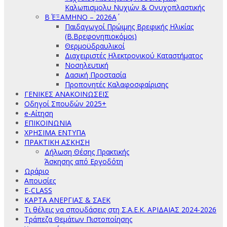
Καλωπισμολυ Νυχιών & Ονυχοπλαστικής
Β΄ ΕΞΑΜΗΝΟ – 2026Α΄
Παιδαγωγοί Πρώιμης Βρεφικής Ηλικίας
(Β.Βρεφονηπιοκόμοι)
Θερμοϋδραυλικοί
Διαχειριστές Ηλεκτρονικού Καταστήματος
Νοσηλευτική
Δασική Προστασία
Προπονητές Καλαφοσφαίρισης
ΓΕΝΙΚΕΣ ΑΝΑΚΟΙΝΩΣΕΙΣ
Οδηγοί Σπουδών 2025+
e-Αίτηση
ΕΠΙΚΟΙΝΩΝΙΑ
ΧΡΗΣΙΜΑ ΕΝΤΥΠΑ
ΠΡΑΚΤΙΚΗ ΑΣΚΗΣΗ
Δήλωση Θέσης Πρακτικής
Άσκησης από Εργοδότη
Ωράριο
Απουσίες
E-CLASS
ΚΑΡΤΑ ΑΝΕΡΓΙΑΣ & ΣΑΕΚ
Τι θέλεις να σπουδάσεις στη Σ.Α.Ε.Κ. ΑΡΙΔΑΙΑΣ 2024-2026
Τράπεζα Θεμάτων Πιστοποίησης