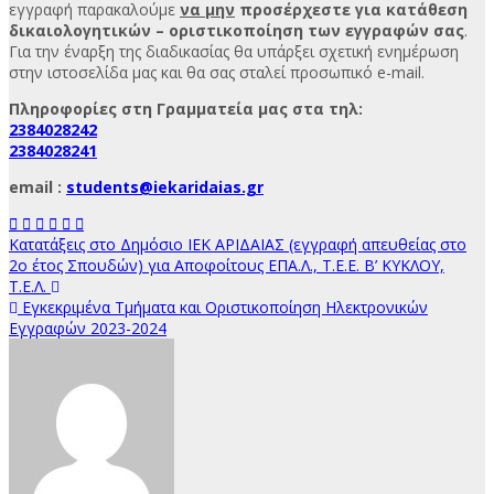
εγγραφή παρακαλούμε
να μην
προσέρχεστε για κατάθεση
δικαιολογητικών – οριστικοποίηση των εγγραφών σας
.
Για την έναρξη της διαδικασίας θα υπάρξει σχετική ενημέρωση
στην ιστοσελίδα μας και θα σας σταλεί προσωπικό e-mail.
Πληροφορίες στη Γραμματεία μας στα τηλ:
2384028242
2384028241
email :
students@iekaridaias.gr
Πλοήγηση
Κατατάξεις στο Δημόσιο ΙΕΚ ΑΡΙΔΑΙΑΣ (εγγραφή απευθείας στο
2ο έτος Σπουδών) για Αποφοίτους ΕΠΑ.Λ., Τ.Ε.Ε. Β’ ΚΥΚΛΟΥ,
άρθρων
Τ.Ε.Λ.
Εγκεκριμένα Τμήματα και Οριστικοποίηση Ηλεκτρονικών
Εγγραφών 2023-2024