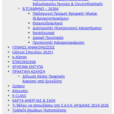
Καλωπισμολυ Νυχιών & Ονυχοπλαστικής
Β΄ ΕΞΑΜΗΝΟ – 2026Α΄
Παιδαγωγοί Πρώιμης Βρεφικής Ηλικίας
(Β.Βρεφονηπιοκόμοι)
Θερμοϋδραυλικοί
Διαχειριστές Ηλεκτρονικού Καταστήματος
Νοσηλευτική
Δασική Προστασία
Προπονητές Καλαφοσφαίρισης
ΓΕΝΙΚΕΣ ΑΝΑΚΟΙΝΩΣΕΙΣ
Οδηγοί Σπουδών 2025+
e-Αίτηση
ΕΠΙΚΟΙΝΩΝΙΑ
ΧΡΗΣΙΜΑ ΕΝΤΥΠΑ
ΠΡΑΚΤΙΚΗ ΑΣΚΗΣΗ
Δήλωση Θέσης Πρακτικής
Άσκησης από Εργοδότη
Ωράριο
Απουσίες
E-CLASS
ΚΑΡΤΑ ΑΝΕΡΓΙΑΣ & ΣΑΕΚ
Τι θέλεις να σπουδάσεις στη Σ.Α.Ε.Κ. ΑΡΙΔΑΙΑΣ 2024-2026
Τράπεζα Θεμάτων Πιστοποίησης