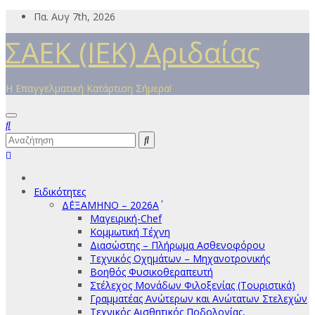
Μετάβαση
Πα. Αυγ 7th, 2026
στο
ΣΑΕΚ (ΙΕΚ) Αριδαίας
περιεχόμενο
Η Επαγγελματική Κατάρτιση Σήμερα!
Ειδικότητες
Δ΄ΕΞΑΜΗΝΟ – 2026Α΄
Μαγειρική-Chef
Κομμωτική Τέχνη
Διασώστης – Πλήρωμα Ασθενοφόρου
Τεχνικός Οχημάτων – Μηχανοτρονικής
Βοηθός Φυσικοθεραπευτή
Στέλεχος Μονάδων Φιλοξενίας (Τουριστικά)
Γραμματέας Ανώτερων και Ανώτατων Στελεχών
Τεχνικός Αισθητικός Ποδολογίας,