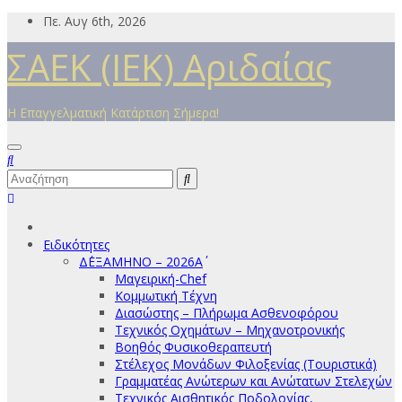
Μετάβαση
Πε. Αυγ 6th, 2026
στο
ΣΑΕΚ (ΙΕΚ) Αριδαίας
περιεχόμενο
Η Επαγγελματική Κατάρτιση Σήμερα!
Ειδικότητες
Δ΄ΕΞΑΜΗΝΟ – 2026Α΄
Μαγειρική-Chef
Κομμωτική Τέχνη
Διασώστης – Πλήρωμα Ασθενοφόρου
Τεχνικός Οχημάτων – Μηχανοτρονικής
Βοηθός Φυσικοθεραπευτή
Στέλεχος Μονάδων Φιλοξενίας (Τουριστικά)
Γραμματέας Ανώτερων και Ανώτατων Στελεχών
Τεχνικός Αισθητικός Ποδολογίας,