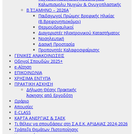
Καλωπισμολυ Νυχιών & Ονυχοπλαστικής
Β΄ ΕΞΑΜΗΝΟ – 2026Α΄
Παιδαγωγοί Πρώιμης Βρεφικής Ηλικίας
(Β.Βρεφονηπιοκόμοι)
Θερμοϋδραυλικοί
Διαχειριστές Ηλεκτρονικού Καταστήματος
Νοσηλευτική
Δασική Προστασία
Προπονητές Καλαφοσφαίρισης
ΓΕΝΙΚΕΣ ΑΝΑΚΟΙΝΩΣΕΙΣ
Οδηγοί Σπουδών 2025+
e-Αίτηση
ΕΠΙΚΟΙΝΩΝΙΑ
ΧΡΗΣΙΜΑ ΕΝΤΥΠΑ
ΠΡΑΚΤΙΚΗ ΑΣΚΗΣΗ
Δήλωση Θέσης Πρακτικής
Άσκησης από Εργοδότη
Ωράριο
Απουσίες
E-CLASS
ΚΑΡΤΑ ΑΝΕΡΓΙΑΣ & ΣΑΕΚ
Τι θέλεις να σπουδάσεις στη Σ.Α.Ε.Κ. ΑΡΙΔΑΙΑΣ 2024-2026
Τράπεζα Θεμάτων Πιστοποίησης