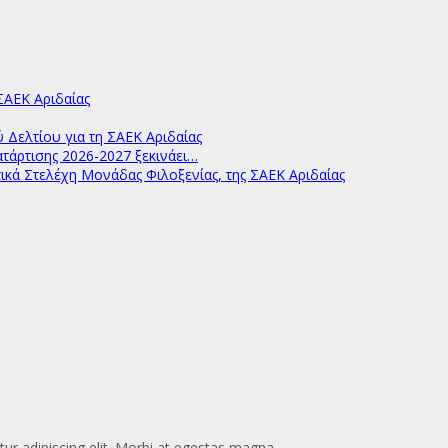
ΑΕΚ Αριδαίας
ελτίου για τη ΣΑΕΚ Αριδαίας
άρτισης 2026-2027 ξεκινάει…
ικά Στελέχη Μονάδας Φιλοξενίας, της ΣΑΕΚ Αριδαίας
ur adipiscing elit. Morbi at egestas magna.