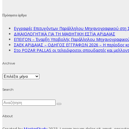
Πρόσφατα άρθρα
Εγγραφές Επιτυχόντων Παράλληλου Μηχανογραφικού στη Σ
ΔΙΚΑΙΟΛΟΓΗΤΙΚΑ ΓΙΑ ΤΗ ΜΑΘΗΤΙΚΗ ΕΣΤΙΑ ΑΡΙΔΑΙΑΣ
ΕΠΕΙΓΟΝ – Έναρξη Υποβολής Παράλληλου Μηχανογραφικού Δ
ΣΑΕΚ ΑΡΙΔΑΙΑΣ – ΟΔΗΓΟΣ ΕΓΓΡΑΦΩΝ 2026 – Η περίοδος κατ
Στο POZAR PALLAS οι τελειόφοιτοι σπουδαστές και μελλοντ
Archive
Archive
Search
About
Created by
MasterStudy
2023. Lorem ipsum dolor sit amet, onsectet