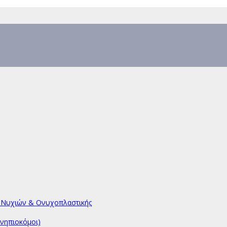
υ Νυχιών & Ονυχοπλαστικής
νηπιοκόμοι)