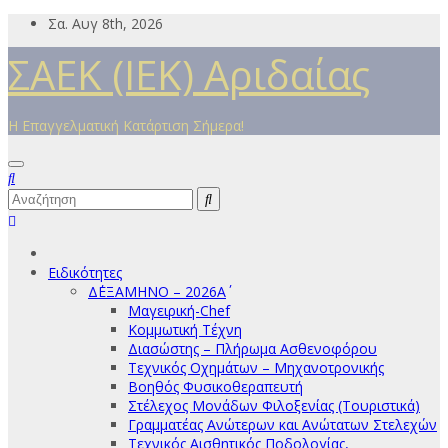
Μετάβαση
Σα. Αυγ 8th, 2026
στο
ΣΑΕΚ (ΙΕΚ) Αριδαίας
περιεχόμενο
Η Επαγγελματική Κατάρτιση Σήμερα!
Ειδικότητες
Δ΄ΕΞΑΜΗΝΟ – 2026Α΄
Μαγειρική-Chef
Κομμωτική Τέχνη
Διασώστης – Πλήρωμα Ασθενοφόρου
Τεχνικός Οχημάτων – Μηχανοτρονικής
Βοηθός Φυσικοθεραπευτή
Στέλεχος Μονάδων Φιλοξενίας (Τουριστικά)
Γραμματέας Ανώτερων και Ανώτατων Στελεχών
Τεχνικός Αισθητικός Ποδολογίας,