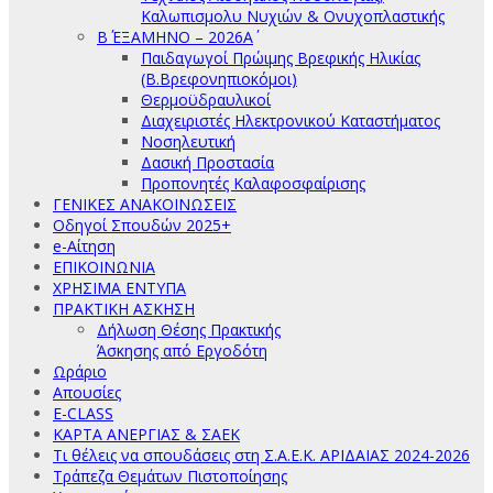
Καλωπισμολυ Νυχιών & Ονυχοπλαστικής
Β΄ ΕΞΑΜΗΝΟ – 2026Α΄
Παιδαγωγοί Πρώιμης Βρεφικής Ηλικίας
(Β.Βρεφονηπιοκόμοι)
Θερμοϋδραυλικοί
Διαχειριστές Ηλεκτρονικού Καταστήματος
Νοσηλευτική
Δασική Προστασία
Προπονητές Καλαφοσφαίρισης
ΓΕΝΙΚΕΣ ΑΝΑΚΟΙΝΩΣΕΙΣ
Οδηγοί Σπουδών 2025+
e-Αίτηση
ΕΠΙΚΟΙΝΩΝΙΑ
ΧΡΗΣΙΜΑ ΕΝΤΥΠΑ
ΠΡΑΚΤΙΚΗ ΑΣΚΗΣΗ
Δήλωση Θέσης Πρακτικής
Άσκησης από Εργοδότη
Ωράριο
Απουσίες
E-CLASS
ΚΑΡΤΑ ΑΝΕΡΓΙΑΣ & ΣΑΕΚ
Τι θέλεις να σπουδάσεις στη Σ.Α.Ε.Κ. ΑΡΙΔΑΙΑΣ 2024-2026
Τράπεζα Θεμάτων Πιστοποίησης