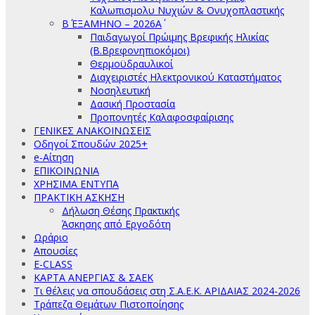
Καλωπισμολυ Νυχιών & Ονυχοπλαστικής
Β΄ ΕΞΑΜΗΝΟ – 2026Α΄
Παιδαγωγοί Πρώιμης Βρεφικής Ηλικίας
(Β.Βρεφονηπιοκόμοι)
Θερμοϋδραυλικοί
Διαχειριστές Ηλεκτρονικού Καταστήματος
Νοσηλευτική
Δασική Προστασία
Προπονητές Καλαφοσφαίρισης
ΓΕΝΙΚΕΣ ΑΝΑΚΟΙΝΩΣΕΙΣ
Οδηγοί Σπουδών 2025+
e-Αίτηση
ΕΠΙΚΟΙΝΩΝΙΑ
ΧΡΗΣΙΜΑ ΕΝΤΥΠΑ
ΠΡΑΚΤΙΚΗ ΑΣΚΗΣΗ
Δήλωση Θέσης Πρακτικής
Άσκησης από Εργοδότη
Ωράριο
Απουσίες
E-CLASS
ΚΑΡΤΑ ΑΝΕΡΓΙΑΣ & ΣΑΕΚ
Τι θέλεις να σπουδάσεις στη Σ.Α.Ε.Κ. ΑΡΙΔΑΙΑΣ 2024-2026
Τράπεζα Θεμάτων Πιστοποίησης