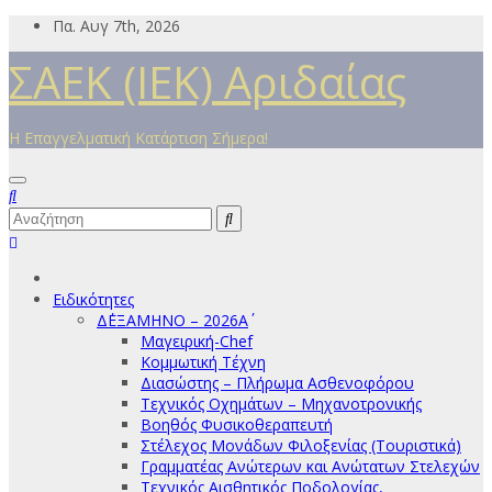
Μετάβαση
Πα. Αυγ 7th, 2026
στο
ΣΑΕΚ (ΙΕΚ) Αριδαίας
περιεχόμενο
Η Επαγγελματική Κατάρτιση Σήμερα!
Ειδικότητες
Δ΄ΕΞΑΜΗΝΟ – 2026Α΄
Μαγειρική-Chef
Κομμωτική Τέχνη
Διασώστης – Πλήρωμα Ασθενοφόρου
Τεχνικός Οχημάτων – Μηχανοτρονικής
Βοηθός Φυσικοθεραπευτή
Στέλεχος Μονάδων Φιλοξενίας (Τουριστικά)
Γραμματέας Ανώτερων και Ανώτατων Στελεχών
Τεχνικός Αισθητικός Ποδολογίας,