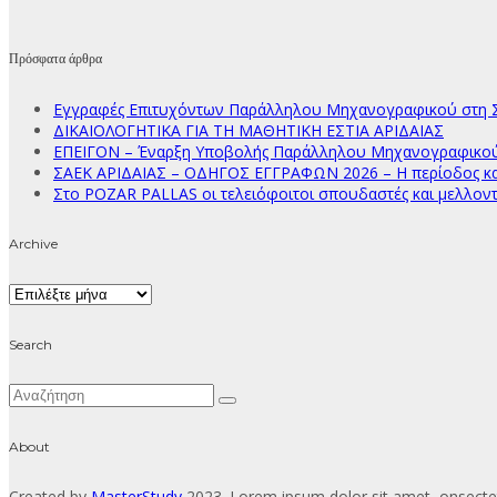
Πρόσφατα άρθρα
Εγγραφές Επιτυχόντων Παράλληλου Μηχανογραφικού στη Σ
ΔΙΚΑΙΟΛΟΓΗΤΙΚΑ ΓΙΑ ΤΗ ΜΑΘΗΤΙΚΗ ΕΣΤΙΑ ΑΡΙΔΑΙΑΣ
ΕΠΕΙΓΟΝ – Έναρξη Υποβολής Παράλληλου Μηχανογραφικού Δ
ΣΑΕΚ ΑΡΙΔΑΙΑΣ – ΟΔΗΓΟΣ ΕΓΓΡΑΦΩΝ 2026 – Η περίοδος κατ
Στο POZAR PALLAS οι τελειόφοιτοι σπουδαστές και μελλοντ
Archive
Archive
Search
About
Created by
MasterStudy
2023. Lorem ipsum dolor sit amet, onsectet