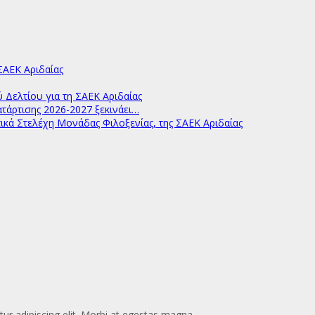
ΑΕΚ Αριδαίας
ελτίου για τη ΣΑΕΚ Αριδαίας
άρτισης 2026-2027 ξεκινάει…
ικά Στελέχη Μονάδας Φιλοξενίας, της ΣΑΕΚ Αριδαίας
ur adipiscing elit. Morbi at egestas magna.