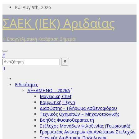
Μετάβαση
Κυ. Αυγ 9th, 2026
στο
ΣΑΕΚ (ΙΕΚ) Αριδαίας
περιεχόμενο
Η Επαγγελματική Κατάρτιση Σήμερα!
Ειδικότητες
Δ΄ΕΞΑΜΗΝΟ – 2026Α΄
Μαγειρική-Chef
Κομμωτική Τέχνη
Διασώστης – Πλήρωμα Ασθενοφόρου
Τεχνικός Οχημάτων – Μηχανοτρονικής
Βοηθός Φυσικοθεραπευτή
Στέλεχος Μονάδων Φιλοξενίας (Τουριστικά)
Γραμματέας Ανώτερων και Ανώτατων Στελεχών
Τεχνικός Αισθητικός Ποδολογίας,