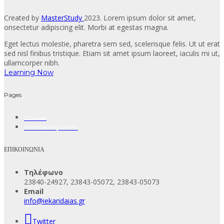
Created by
MasterStudy
2023. Lorem ipsum dolor sit amet,
onsectetur adipiscing elit. Morbi at egestas magna.
Eget lectus molestie, pharetra sem sed, scelerisque felis. Ut ut erat
sed nisl finibus tristique. Etiam sit amet ipsum laoreet, iaculis mi ut,
ullamcorper nibh.
Learning Now
Pages
Courses
Membership Plans
ΕΠΙΚΟΙΝΩΝΙΑ
Τηλέφωνο
23840-24927, 23843-05072, 23843-05073
Email
info@iekaridaias.gr
Twitter