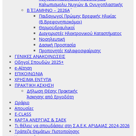
Καλωπισμολυ Νυχιών & Ονυχοπλαστικής
Β΄ ΕΞΑΜΗΝΟ – 2026Α΄
Παιδαγωγοί Πρώιμης Βρεφικής Ηλικίας
(Β.Βρεφονηπιοκόμοι)
Θερμοϋδραυλικοί
Διαχειριστές Ηλεκτρονικού Καταστήματος
Νοσηλευτική
Δασική Προστασία
Προπονητές Καλαφοσφαίρισης
ΓΕΝΙΚΕΣ ΑΝΑΚΟΙΝΩΣΕΙΣ
Οδηγοί Σπουδών 2025+
e-Αίτηση
ΕΠΙΚΟΙΝΩΝΙΑ
ΧΡΗΣΙΜΑ ΕΝΤΥΠΑ
ΠΡΑΚΤΙΚΗ ΑΣΚΗΣΗ
Δήλωση Θέσης Πρακτικής
Άσκησης από Εργοδότη
Ωράριο
Απουσίες
E-CLASS
ΚΑΡΤΑ ΑΝΕΡΓΙΑΣ & ΣΑΕΚ
Τι θέλεις να σπουδάσεις στη Σ.Α.Ε.Κ. ΑΡΙΔΑΙΑΣ 2024-2026
Τράπεζα Θεμάτων Πιστοποίησης