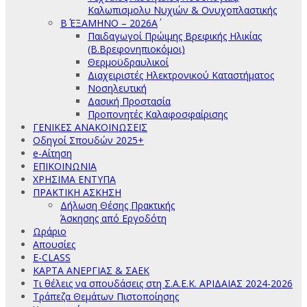
Καλωπισμολυ Νυχιών & Ονυχοπλαστικής
Β΄ ΕΞΑΜΗΝΟ – 2026Α΄
Παιδαγωγοί Πρώιμης Βρεφικής Ηλικίας
(Β.Βρεφονηπιοκόμοι)
Θερμοϋδραυλικοί
Διαχειριστές Ηλεκτρονικού Καταστήματος
Νοσηλευτική
Δασική Προστασία
Προπονητές Καλαφοσφαίρισης
ΓΕΝΙΚΕΣ ΑΝΑΚΟΙΝΩΣΕΙΣ
Οδηγοί Σπουδών 2025+
e-Αίτηση
ΕΠΙΚΟΙΝΩΝΙΑ
ΧΡΗΣΙΜΑ ΕΝΤΥΠΑ
ΠΡΑΚΤΙΚΗ ΑΣΚΗΣΗ
Δήλωση Θέσης Πρακτικής
Άσκησης από Εργοδότη
Ωράριο
Απουσίες
E-CLASS
ΚΑΡΤΑ ΑΝΕΡΓΙΑΣ & ΣΑΕΚ
Τι θέλεις να σπουδάσεις στη Σ.Α.Ε.Κ. ΑΡΙΔΑΙΑΣ 2024-2026
Τράπεζα Θεμάτων Πιστοποίησης