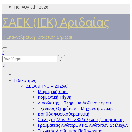
Μετάβαση
Πα. Αυγ 7th, 2026
στο
ΣΑΕΚ (ΙΕΚ) Αριδαίας
περιεχόμενο
Η Επαγγελματική Κατάρτιση Σήμερα!
Ειδικότητες
Δ΄ΕΞΑΜΗΝΟ – 2026Α΄
Μαγειρική-Chef
Κομμωτική Τέχνη
Διασώστης – Πλήρωμα Ασθενοφόρου
Τεχνικός Οχημάτων – Μηχανοτρονικής
Βοηθός Φυσικοθεραπευτή
Στέλεχος Μονάδων Φιλοξενίας (Τουριστικά)
Γραμματέας Ανώτερων και Ανώτατων Στελεχών
Τεχνικός Αισθητικός Ποδολογίας,