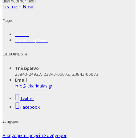
ullamcorper nibh.
Learning Now
Pages
Courses
Membership Plans
ΕΠΙΚΟΙΝΩΝΙΑ
Τηλέφωνο
23840-24927, 23843-05072, 23843-05073
Email
info@iekaridaias.gr
Twitter
Facebook
Συνήγορος
Δικηγορικά Γραφεία Συνήγορος