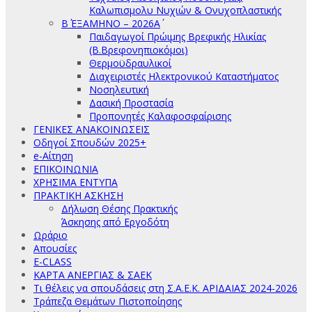
Καλωπισμολυ Νυχιών & Ονυχοπλαστικής
Β΄ ΕΞΑΜΗΝΟ – 2026Α΄
Παιδαγωγοί Πρώιμης Βρεφικής Ηλικίας
(Β.Βρεφονηπιοκόμοι)
Θερμοϋδραυλικοί
Διαχειριστές Ηλεκτρονικού Καταστήματος
Νοσηλευτική
Δασική Προστασία
Προπονητές Καλαφοσφαίρισης
ΓΕΝΙΚΕΣ ΑΝΑΚΟΙΝΩΣΕΙΣ
Οδηγοί Σπουδών 2025+
e-Αίτηση
ΕΠΙΚΟΙΝΩΝΙΑ
ΧΡΗΣΙΜΑ ΕΝΤΥΠΑ
ΠΡΑΚΤΙΚΗ ΑΣΚΗΣΗ
Δήλωση Θέσης Πρακτικής
Άσκησης από Εργοδότη
Ωράριο
Απουσίες
E-CLASS
ΚΑΡΤΑ ΑΝΕΡΓΙΑΣ & ΣΑΕΚ
Τι θέλεις να σπουδάσεις στη Σ.Α.Ε.Κ. ΑΡΙΔΑΙΑΣ 2024-2026
Τράπεζα Θεμάτων Πιστοποίησης