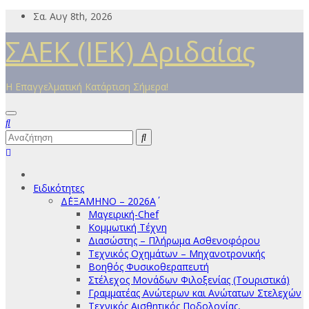
Μετάβαση
Σα. Αυγ 8th, 2026
στο
ΣΑΕΚ (ΙΕΚ) Αριδαίας
περιεχόμενο
Η Επαγγελματική Κατάρτιση Σήμερα!
Ειδικότητες
Δ΄ΕΞΑΜΗΝΟ – 2026Α΄
Μαγειρική-Chef
Κομμωτική Τέχνη
Διασώστης – Πλήρωμα Ασθενοφόρου
Τεχνικός Οχημάτων – Μηχανοτρονικής
Βοηθός Φυσικοθεραπευτή
Στέλεχος Μονάδων Φιλοξενίας (Τουριστικά)
Γραμματέας Ανώτερων και Ανώτατων Στελεχών
Τεχνικός Αισθητικός Ποδολογίας,