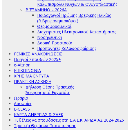
Καλωπισμολυ Νυχιών & Ονυχοπλαστικής
Β΄ ΕΞΑΜΗΝΟ – 2026Α΄
Παιδαγωγοί Πρώιμης Βρεφικής Ηλικίας
(Β.Βρεφονηπιοκόμοι)
Θερμοϋδραυλικοί
Διαχειριστές Ηλεκτρονικού Καταστήματος
Νοσηλευτική
Δασική Προστασία
Προπονητές Καλαφοσφαίρισης
ΓΕΝΙΚΕΣ ΑΝΑΚΟΙΝΩΣΕΙΣ
Οδηγοί Σπουδών 2025+
e-Αίτηση
ΕΠΙΚΟΙΝΩΝΙΑ
ΧΡΗΣΙΜΑ ΕΝΤΥΠΑ
ΠΡΑΚΤΙΚΗ ΑΣΚΗΣΗ
Δήλωση Θέσης Πρακτικής
Άσκησης από Εργοδότη
Ωράριο
Απουσίες
E-CLASS
ΚΑΡΤΑ ΑΝΕΡΓΙΑΣ & ΣΑΕΚ
Τι θέλεις να σπουδάσεις στη Σ.Α.Ε.Κ. ΑΡΙΔΑΙΑΣ 2024-2026
Τράπεζα Θεμάτων Πιστοποίησης