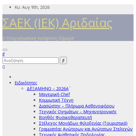
Μετάβαση
Κυ. Αυγ 9th, 2026
στο
ΣΑΕΚ (ΙΕΚ) Αριδαίας
περιεχόμενο
Η Επαγγελματική Κατάρτιση Σήμερα!
Ειδικότητες
Δ΄ΕΞΑΜΗΝΟ – 2026Α΄
Μαγειρική-Chef
Κομμωτική Τέχνη
Διασώστης – Πλήρωμα Ασθενοφόρου
Τεχνικός Οχημάτων – Μηχανοτρονικής
Βοηθός Φυσικοθεραπευτή
Στέλεχος Μονάδων Φιλοξενίας (Τουριστικά)
Γραμματέας Ανώτερων και Ανώτατων Στελεχών
Τεχνικός Αισθητικός Ποδολογίας,