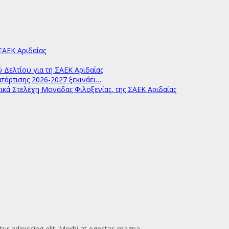
ΑΕΚ Αριδαίας
ελτίου για τη ΣΑΕΚ Αριδαίας
άρτισης 2026-2027 ξεκινάει…
ικά Στελέχη Μονάδας Φιλοξενίας, της ΣΑΕΚ Αριδαίας
ur adipiscing elit. Morbi at egestas magna.