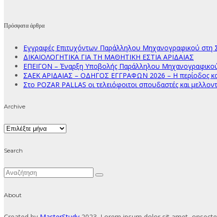
Πρόσφατα άρθρα
Εγγραφές Επιτυχόντων Παράλληλου Μηχανογραφικού στη Σ
ΔΙΚΑΙΟΛΟΓΗΤΙΚΑ ΓΙΑ ΤΗ ΜΑΘΗΤΙΚΗ ΕΣΤΙΑ ΑΡΙΔΑΙΑΣ
ΕΠΕΙΓΟΝ – Έναρξη Υποβολής Παράλληλου Μηχανογραφικού Δ
ΣΑΕΚ ΑΡΙΔΑΙΑΣ – ΟΔΗΓΟΣ ΕΓΓΡΑΦΩΝ 2026 – Η περίοδος κατ
Στο POZAR PALLAS οι τελειόφοιτοι σπουδαστές και μελλοντ
Archive
Archive
Search
About
Created by
MasterStudy
2023. Lorem ipsum dolor sit amet, onsectet