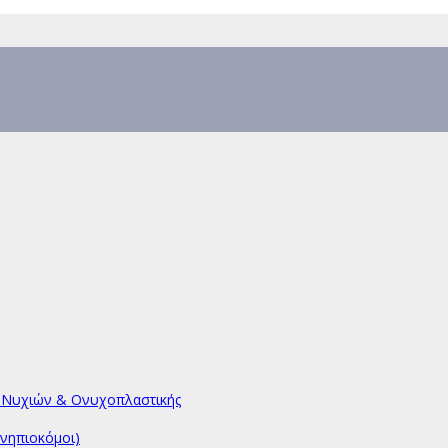
υ Νυχιών & Ονυχοπλαστικής
νηπιοκόμοι)