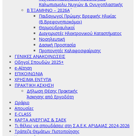
Καλωπισμολυ Νυχιών & Ονυχοπλαστικής
Β΄ ΕΞΑΜΗΝΟ – 2026Α΄
Παιδαγωγοί Πρώιμης Βρεφικής Ηλικίας
(Β.Βρεφονηπιοκόμοι)
Θερμοϋδραυλικοί
Διαχειριστές Ηλεκτρονικού Καταστήματος
Νοσηλευτική
Δασική Προστασία
Προπονητές Καλαφοσφαίρισης
ΓΕΝΙΚΕΣ ΑΝΑΚΟΙΝΩΣΕΙΣ
Οδηγοί Σπουδών 2025+
e-Αίτηση
ΕΠΙΚΟΙΝΩΝΙΑ
ΧΡΗΣΙΜΑ ΕΝΤΥΠΑ
ΠΡΑΚΤΙΚΗ ΑΣΚΗΣΗ
Δήλωση Θέσης Πρακτικής
Άσκησης από Εργοδότη
Ωράριο
Απουσίες
E-CLASS
ΚΑΡΤΑ ΑΝΕΡΓΙΑΣ & ΣΑΕΚ
Τι θέλεις να σπουδάσεις στη Σ.Α.Ε.Κ. ΑΡΙΔΑΙΑΣ 2024-2026
Τράπεζα Θεμάτων Πιστοποίησης