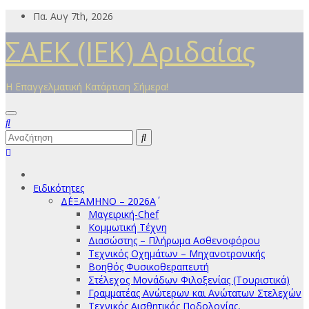
Μετάβαση
Πα. Αυγ 7th, 2026
στο
ΣΑΕΚ (ΙΕΚ) Αριδαίας
περιεχόμενο
Η Επαγγελματική Κατάρτιση Σήμερα!
Ειδικότητες
Δ΄ΕΞΑΜΗΝΟ – 2026Α΄
Μαγειρική-Chef
Κομμωτική Τέχνη
Διασώστης – Πλήρωμα Ασθενοφόρου
Τεχνικός Οχημάτων – Μηχανοτρονικής
Βοηθός Φυσικοθεραπευτή
Στέλεχος Μονάδων Φιλοξενίας (Τουριστικά)
Γραμματέας Ανώτερων και Ανώτατων Στελεχών
Τεχνικός Αισθητικός Ποδολογίας,