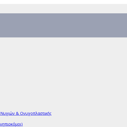
υ Νυχιών & Ονυχοπλαστικής
νηπιοκόμοι)