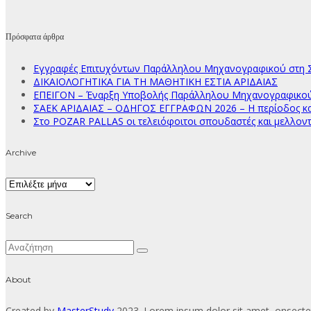
Πρόσφατα άρθρα
Εγγραφές Επιτυχόντων Παράλληλου Μηχανογραφικού στη Σ
ΔΙΚΑΙΟΛΟΓΗΤΙΚΑ ΓΙΑ ΤΗ ΜΑΘΗΤΙΚΗ ΕΣΤΙΑ ΑΡΙΔΑΙΑΣ
ΕΠΕΙΓΟΝ – Έναρξη Υποβολής Παράλληλου Μηχανογραφικού Δ
ΣΑΕΚ ΑΡΙΔΑΙΑΣ – ΟΔΗΓΟΣ ΕΓΓΡΑΦΩΝ 2026 – Η περίοδος κατ
Στο POZAR PALLAS οι τελειόφοιτοι σπουδαστές και μελλοντ
Archive
Archive
Search
About
Created by
MasterStudy
2023. Lorem ipsum dolor sit amet, onsectet