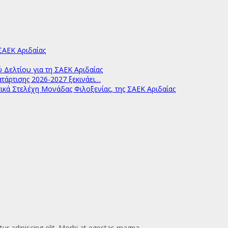
ΑΕΚ Αριδαίας
ελτίου για τη ΣΑΕΚ Αριδαίας
άρτισης 2026-2027 ξεκινάει…
ικά Στελέχη Μονάδας Φιλοξενίας, της ΣΑΕΚ Αριδαίας
ur adipiscing elit. Morbi at egestas magna.