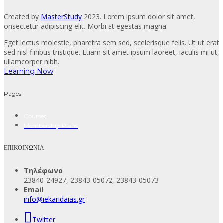
Created by
MasterStudy
2023. Lorem ipsum dolor sit amet,
onsectetur adipiscing elit. Morbi at egestas magna.
Eget lectus molestie, pharetra sem sed, scelerisque felis. Ut ut erat
sed nisl finibus tristique. Etiam sit amet ipsum laoreet, iaculis mi ut,
ullamcorper nibh.
Learning Now
Pages
Courses
Membership Plans
ΕΠΙΚΟΙΝΩΝΙΑ
Τηλέφωνο
23840-24927, 23843-05072, 23843-05073
Email
info@iekaridaias.gr
Twitter