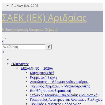
Μετάβαση
Πε. Αυγ 6th, 2026
στο
ΣΑΕΚ (ΙΕΚ) Αριδαίας
περιεχόμενο
Η Επαγγελματική Κατάρτιση Σήμερα!
Ειδικότητες
Δ΄ΕΞΑΜΗΝΟ – 2026Α΄
Μαγειρική-Chef
Κομμωτική Τέχνη
Διασώστης – Πλήρωμα Ασθενοφόρου
Τεχνικός Οχημάτων – Μηχανοτρονικής
Βοηθός Φυσικοθεραπευτή
Στέλεχος Μονάδων Φιλοξενίας (Τουριστικά)
Γραμματέας Ανώτερων και Ανώτατων Στελεχών
Τεχνικός Αισθητικός Ποδολογίας,