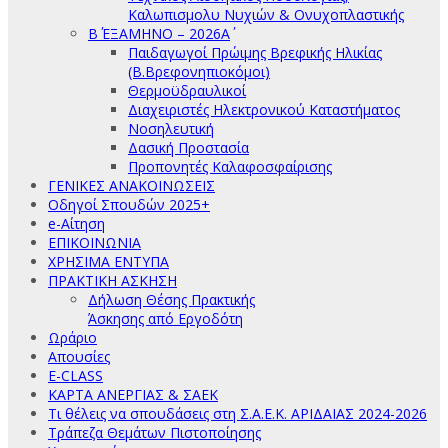
Καλωπισμολυ Νυχιών & Ονυχοπλαστικής
Β΄ ΕΞΑΜΗΝΟ – 2026Α΄
Παιδαγωγοί Πρώιμης Βρεφικής Ηλικίας
(Β.Βρεφονηπιοκόμοι)
Θερμοϋδραυλικοί
Διαχειριστές Ηλεκτρονικού Καταστήματος
Νοσηλευτική
Δασική Προστασία
Προπονητές Καλαφοσφαίρισης
ΓΕΝΙΚΕΣ ΑΝΑΚΟΙΝΩΣΕΙΣ
Οδηγοί Σπουδών 2025+
e-Αίτηση
ΕΠΙΚΟΙΝΩΝΙΑ
ΧΡΗΣΙΜΑ ΕΝΤΥΠΑ
ΠΡΑΚΤΙΚΗ ΑΣΚΗΣΗ
Δήλωση Θέσης Πρακτικής
Άσκησης από Εργοδότη
Ωράριο
Απουσίες
E-CLASS
ΚΑΡΤΑ ΑΝΕΡΓΙΑΣ & ΣΑΕΚ
Τι θέλεις να σπουδάσεις στη Σ.Α.Ε.Κ. ΑΡΙΔΑΙΑΣ 2024-2026
Τράπεζα Θεμάτων Πιστοποίησης