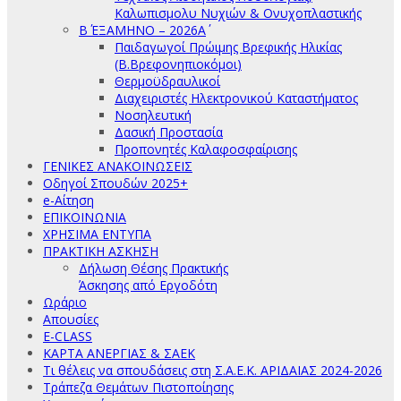
Καλωπισμολυ Νυχιών & Ονυχοπλαστικής
Β΄ ΕΞΑΜΗΝΟ – 2026Α΄
Παιδαγωγοί Πρώιμης Βρεφικής Ηλικίας
(Β.Βρεφονηπιοκόμοι)
Θερμοϋδραυλικοί
Διαχειριστές Ηλεκτρονικού Καταστήματος
Νοσηλευτική
Δασική Προστασία
Προπονητές Καλαφοσφαίρισης
ΓΕΝΙΚΕΣ ΑΝΑΚΟΙΝΩΣΕΙΣ
Οδηγοί Σπουδών 2025+
e-Αίτηση
ΕΠΙΚΟΙΝΩΝΙΑ
ΧΡΗΣΙΜΑ ΕΝΤΥΠΑ
ΠΡΑΚΤΙΚΗ ΑΣΚΗΣΗ
Δήλωση Θέσης Πρακτικής
Άσκησης από Εργοδότη
Ωράριο
Απουσίες
E-CLASS
ΚΑΡΤΑ ΑΝΕΡΓΙΑΣ & ΣΑΕΚ
Τι θέλεις να σπουδάσεις στη Σ.Α.Ε.Κ. ΑΡΙΔΑΙΑΣ 2024-2026
Τράπεζα Θεμάτων Πιστοποίησης