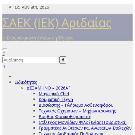
Μετάβαση
Σα. Αυγ 8th, 2026
στο
ΣΑΕΚ (ΙΕΚ) Αριδαίας
περιεχόμενο
Η Επαγγελματική Κατάρτιση Σήμερα!
Ειδικότητες
Δ΄ΕΞΑΜΗΝΟ – 2026Α΄
Μαγειρική-Chef
Κομμωτική Τέχνη
Διασώστης – Πλήρωμα Ασθενοφόρου
Τεχνικός Οχημάτων – Μηχανοτρονικής
Βοηθός Φυσικοθεραπευτή
Στέλεχος Μονάδων Φιλοξενίας (Τουριστικά)
Γραμματέας Ανώτερων και Ανώτατων Στελεχών
Τεχνικός Αισθητικός Ποδολογίας,