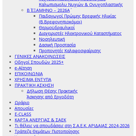
Καλωπισμολυ Νυχιών & Ονυχοπλαστικής
Β΄ ΕΞΑΜΗΝΟ – 2026Α΄
Παιδαγωγοί Πρώιμης Βρεφικής Ηλικίας
(Β.Βρεφονηπιοκόμοι)
Θερμοϋδραυλικοί
Διαχειριστές Ηλεκτρονικού Καταστήματος
Νοσηλευτική
Δασική Προστασία
Προπονητές Καλαφοσφαίρισης
ΓΕΝΙΚΕΣ ΑΝΑΚΟΙΝΩΣΕΙΣ
Οδηγοί Σπουδών 2025+
e-Αίτηση
ΕΠΙΚΟΙΝΩΝΙΑ
ΧΡΗΣΙΜΑ ΕΝΤΥΠΑ
ΠΡΑΚΤΙΚΗ ΑΣΚΗΣΗ
Δήλωση Θέσης Πρακτικής
Άσκησης από Εργοδότη
Ωράριο
Απουσίες
E-CLASS
ΚΑΡΤΑ ΑΝΕΡΓΙΑΣ & ΣΑΕΚ
Τι θέλεις να σπουδάσεις στη Σ.Α.Ε.Κ. ΑΡΙΔΑΙΑΣ 2024-2026
Τράπεζα Θεμάτων Πιστοποίησης