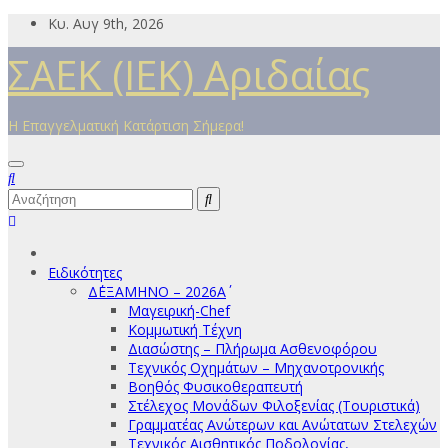
Μετάβαση
Κυ. Αυγ 9th, 2026
στο
ΣΑΕΚ (ΙΕΚ) Αριδαίας
περιεχόμενο
Η Επαγγελματική Κατάρτιση Σήμερα!
Ειδικότητες
Δ΄ΕΞΑΜΗΝΟ – 2026Α΄
Μαγειρική-Chef
Κομμωτική Τέχνη
Διασώστης – Πλήρωμα Ασθενοφόρου
Τεχνικός Οχημάτων – Μηχανοτρονικής
Βοηθός Φυσικοθεραπευτή
Στέλεχος Μονάδων Φιλοξενίας (Τουριστικά)
Γραμματέας Ανώτερων και Ανώτατων Στελεχών
Τεχνικός Αισθητικός Ποδολογίας,