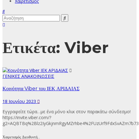
Χαιρετισμός
Ετικέτα:
Viber
ΓΕΝΙΚΕΣ ΑΝΑΚΟΙΝΩΣΕΙΣ
Κοινότητα Viber του ΙΕΚ ΑΡΙΔΑΙΑΣ
18 Ιουνίου 2023
Eγγραφείτε τώρα…με ένα μόνο κλικ στον παρακάτω σύνδεσμο!
https://invite.viber.com/?
g2=AQBTBq%2Blz2IyGkjnmRgyMZrhbe4%2FUzUrf9FdxSvAZm7b7
Χαιρετισμός Διευθυντή…