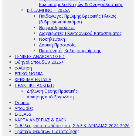
Καλωπισμολυ Νυχιών & Ονυχοπλαστικής
Β΄ ΕΞΑΜΗΝΟ – 2026Α΄
Παιδαγωγοί Πρώιμης Βρεφικής Ηλικίας
(Β.Βρεφονηπιοκόμοι)
Θερμοϋδραυλικοί
Διαχειριστές Ηλεκτρονικού Καταστήματος
Νοσηλευτική
Δασική Προστασία
Προπονητές Καλαφοσφαίρισης
ΓΕΝΙΚΕΣ ΑΝΑΚΟΙΝΩΣΕΙΣ
Οδηγοί Σπουδών 2025+
e-Αίτηση
ΕΠΙΚΟΙΝΩΝΙΑ
ΧΡΗΣΙΜΑ ΕΝΤΥΠΑ
ΠΡΑΚΤΙΚΗ ΑΣΚΗΣΗ
Δήλωση Θέσης Πρακτικής
Άσκησης από Εργοδότη
Ωράριο
Απουσίες
E-CLASS
ΚΑΡΤΑ ΑΝΕΡΓΙΑΣ & ΣΑΕΚ
Τι θέλεις να σπουδάσεις στη Σ.Α.Ε.Κ. ΑΡΙΔΑΙΑΣ 2024-2026
Τράπεζα Θεμάτων Πιστοποίησης