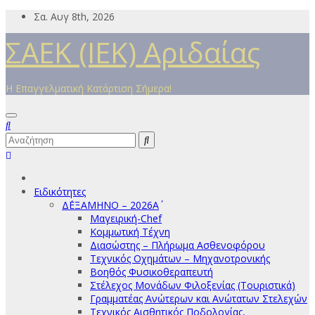
Μετάβαση
Σα. Αυγ 8th, 2026
στο
ΣΑΕΚ (ΙΕΚ) Αριδαίας
περιεχόμενο
Η Επαγγελματική Κατάρτιση Σήμερα!
Ειδικότητες
Δ΄ΕΞΑΜΗΝΟ – 2026Α΄
Μαγειρική-Chef
Κομμωτική Τέχνη
Διασώστης – Πλήρωμα Ασθενοφόρου
Τεχνικός Οχημάτων – Μηχανοτρονικής
Βοηθός Φυσικοθεραπευτή
Στέλεχος Μονάδων Φιλοξενίας (Τουριστικά)
Γραμματέας Ανώτερων και Ανώτατων Στελεχών
Τεχνικός Αισθητικός Ποδολογίας,