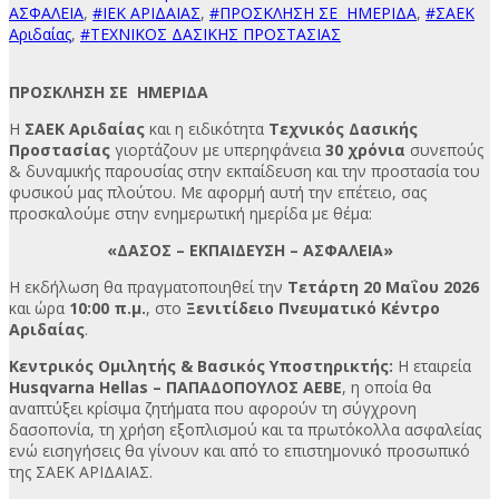
ΑΣΦΑΛΕΙΑ
,
#ΙΕΚ ΑΡΙΔΑΙΑΣ
,
#ΠΡΟΣΚΛΗΣΗ ΣΕ ΗΜΕΡΙΔΑ
,
#ΣΑΕΚ
Αριδαίας
,
#ΤΕΧΝΙΚΟΣ ΔΑΣΙΚΗΣ ΠΡΟΣΤΑΣΙΑΣ
ΠΡΟΣΚΛΗΣΗ ΣΕ ΗΜΕΡΙΔΑ
Η
ΣΑΕΚ Αριδαίας
και η ειδικότητα
Τεχνικός Δασικής
Προστασίας
γιορτάζουν με υπερηφάνεια
30 χρόνια
συνεπούς
& δυναμικής παρουσίας στην εκπαίδευση και την προστασία του
φυσικού μας πλούτου. Με αφορμή αυτή την επέτειο, σας
προσκαλούμε στην ενημερωτική ημερίδα με θέμα:
«ΔΑΣΟΣ – ΕΚΠΑΙΔΕΥΣΗ – ΑΣΦΑΛΕΙΑ»
Η εκδήλωση θα πραγματοποιηθεί την
Τετάρτη 20 Μαΐου 2026
και ώρα
10:00 π.μ.
, στο
Ξενιτίδειο Πνευματικό Κέντρο
Αριδαίας
.
Κεντρικός Ομιλητής & Βασικός Υποστηρικτής:
Η εταιρεία
Husqvarna Hellas – ΠΑΠΑΔΟΠΟΥΛΟΣ ΑΕΒΕ
, η οποία θα
αναπτύξει κρίσιμα ζητήματα που αφορούν τη σύγχρονη
δασοπονία, τη χρήση εξοπλισμού και τα πρωτόκολλα ασφαλείας
ενώ εισηγήσεις θα γίνουν και από το επιστημονικό προσωπικό
της ΣΑΕΚ ΑΡΙΔΑΙΑΣ.