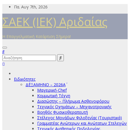
Μετάβαση
Πα. Αυγ 7th, 2026
στο
ΣΑΕΚ (ΙΕΚ) Αριδαίας
περιεχόμενο
Η Επαγγελματική Κατάρτιση Σήμερα!
Ειδικότητες
Δ΄ΕΞΑΜΗΝΟ – 2026Α΄
Μαγειρική-Chef
Κομμωτική Τέχνη
Διασώστης – Πλήρωμα Ασθενοφόρου
Τεχνικός Οχημάτων – Μηχανοτρονικής
Βοηθός Φυσικοθεραπευτή
Στέλεχος Μονάδων Φιλοξενίας (Τουριστικά)
Γραμματέας Ανώτερων και Ανώτατων Στελεχών
Τεχνικός Αισθητικός Ποδολογίας,