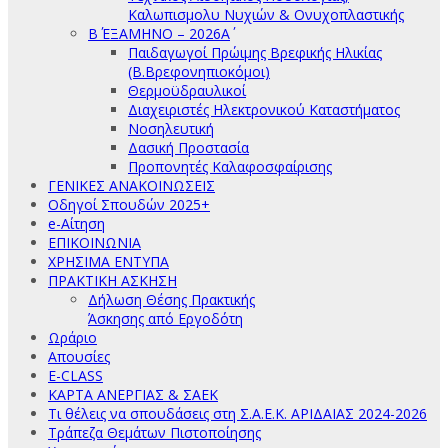
Καλωπισμολυ Νυχιών & Ονυχοπλαστικής
Β΄ ΕΞΑΜΗΝΟ – 2026Α΄
Παιδαγωγοί Πρώιμης Βρεφικής Ηλικίας
(Β.Βρεφονηπιοκόμοι)
Θερμοϋδραυλικοί
Διαχειριστές Ηλεκτρονικού Καταστήματος
Νοσηλευτική
Δασική Προστασία
Προπονητές Καλαφοσφαίρισης
ΓΕΝΙΚΕΣ ΑΝΑΚΟΙΝΩΣΕΙΣ
Οδηγοί Σπουδών 2025+
e-Αίτηση
ΕΠΙΚΟΙΝΩΝΙΑ
ΧΡΗΣΙΜΑ ΕΝΤΥΠΑ
ΠΡΑΚΤΙΚΗ ΑΣΚΗΣΗ
Δήλωση Θέσης Πρακτικής
Άσκησης από Εργοδότη
Ωράριο
Απουσίες
E-CLASS
ΚΑΡΤΑ ΑΝΕΡΓΙΑΣ & ΣΑΕΚ
Τι θέλεις να σπουδάσεις στη Σ.Α.Ε.Κ. ΑΡΙΔΑΙΑΣ 2024-2026
Τράπεζα Θεμάτων Πιστοποίησης