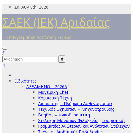
Μετάβαση
Σα. Αυγ 8th, 2026
στο
ΣΑΕΚ (ΙΕΚ) Αριδαίας
περιεχόμενο
Η Επαγγελματική Κατάρτιση Σήμερα!
Ειδικότητες
Δ΄ΕΞΑΜΗΝΟ – 2026Α΄
Μαγειρική-Chef
Κομμωτική Τέχνη
Διασώστης – Πλήρωμα Ασθενοφόρου
Τεχνικός Οχημάτων – Μηχανοτρονικής
Βοηθός Φυσικοθεραπευτή
Στέλεχος Μονάδων Φιλοξενίας (Τουριστικά)
Γραμματέας Ανώτερων και Ανώτατων Στελεχών
Τεχνικός Αισθητικός Ποδολογίας,