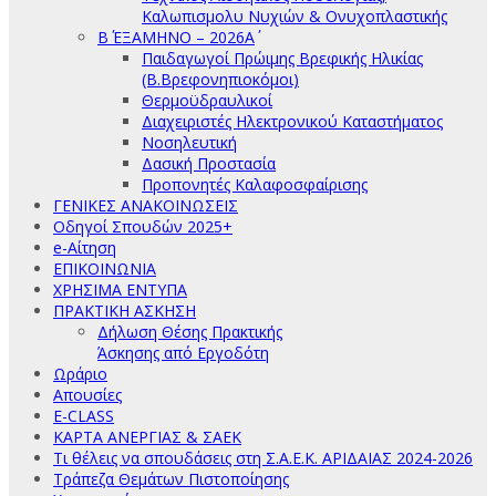
Καλωπισμολυ Νυχιών & Ονυχοπλαστικής
Β΄ ΕΞΑΜΗΝΟ – 2026Α΄
Παιδαγωγοί Πρώιμης Βρεφικής Ηλικίας
(Β.Βρεφονηπιοκόμοι)
Θερμοϋδραυλικοί
Διαχειριστές Ηλεκτρονικού Καταστήματος
Νοσηλευτική
Δασική Προστασία
Προπονητές Καλαφοσφαίρισης
ΓΕΝΙΚΕΣ ΑΝΑΚΟΙΝΩΣΕΙΣ
Οδηγοί Σπουδών 2025+
e-Αίτηση
ΕΠΙΚΟΙΝΩΝΙΑ
ΧΡΗΣΙΜΑ ΕΝΤΥΠΑ
ΠΡΑΚΤΙΚΗ ΑΣΚΗΣΗ
Δήλωση Θέσης Πρακτικής
Άσκησης από Εργοδότη
Ωράριο
Απουσίες
E-CLASS
ΚΑΡΤΑ ΑΝΕΡΓΙΑΣ & ΣΑΕΚ
Τι θέλεις να σπουδάσεις στη Σ.Α.Ε.Κ. ΑΡΙΔΑΙΑΣ 2024-2026
Τράπεζα Θεμάτων Πιστοποίησης