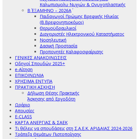
Καλωπισμολυ Νυχιών & Ονυχοπλαστικής
Β΄ ΕΞΑΜΗΝΟ – 2026Α΄
Παιδαγωγοί Πρώιμης Βρεφικής Ηλικίας
(Β.Βρεφονηπιοκόμοι)
Θερμοϋδραυλικοί
Διαχειριστές Ηλεκτρονικού Καταστήματος
Νοσηλευτική
Δασική Προστασία
Προπονητές Καλαφοσφαίρισης
ΓΕΝΙΚΕΣ ΑΝΑΚΟΙΝΩΣΕΙΣ
Οδηγοί Σπουδών 2025+
e-Αίτηση
ΕΠΙΚΟΙΝΩΝΙΑ
ΧΡΗΣΙΜΑ ΕΝΤΥΠΑ
ΠΡΑΚΤΙΚΗ ΑΣΚΗΣΗ
Δήλωση Θέσης Πρακτικής
Άσκησης από Εργοδότη
Ωράριο
Απουσίες
E-CLASS
ΚΑΡΤΑ ΑΝΕΡΓΙΑΣ & ΣΑΕΚ
Τι θέλεις να σπουδάσεις στη Σ.Α.Ε.Κ. ΑΡΙΔΑΙΑΣ 2024-2026
Τράπεζα Θεμάτων Πιστοποίησης