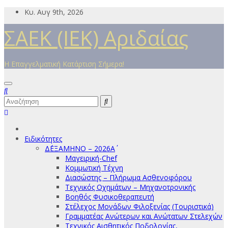
Μετάβαση
Κυ. Αυγ 9th, 2026
στο
ΣΑΕΚ (ΙΕΚ) Αριδαίας
περιεχόμενο
Η Επαγγελματική Κατάρτιση Σήμερα!
Ειδικότητες
Δ΄ΕΞΑΜΗΝΟ – 2026Α΄
Μαγειρική-Chef
Κομμωτική Τέχνη
Διασώστης – Πλήρωμα Ασθενοφόρου
Τεχνικός Οχημάτων – Μηχανοτρονικής
Βοηθός Φυσικοθεραπευτή
Στέλεχος Μονάδων Φιλοξενίας (Τουριστικά)
Γραμματέας Ανώτερων και Ανώτατων Στελεχών
Τεχνικός Αισθητικός Ποδολογίας,