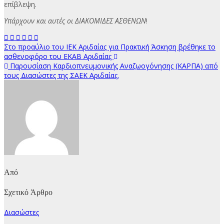
επίβλεψη.
Υπάρχουν και αυτές οι ΔΙΑΚΟΜΙΔΕΣ ΑΣΘΕΝΩΝ
!
Πλοήγηση
Στο προαύλιο του ΙΕΚ Αριδαίας για Πρακτική Άσκηση βρέθηκε το
ασθενοφόρο του ΕΚΑΒ Αριδαίας
άρθρων
Παρουσίαση Καρδιοπνευμονικής Αναζωογόνησης (ΚΑΡΠΑ) από
τους Διασώστες της ΣΑΕΚ Αριδαίας.
Από
Σχετικό Άρθρο
Διασώστες