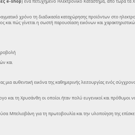
ές e-shop
) ένα πετυχημένο Ηλεκτρονικό Κατάστημα, από τώρα τα 
αγματικό χρόνο τη διαδικασία καταχώρησης προϊόντων στο ηλεκτρο
ς και πώς γίνεται η σωστή
παρουσίαση εικόνων και χαρακτηριστικώ
 προβολή
ών και
μια αυθεντική εικόνα της καθημερινής λειτουργίας ενός σύγχρονου
γο και τη Χρυσάνθη οι οποίοι ήταν πολύ ευγενικοί και πρόθυμοι ν
ρύσα Μπελιοβάνη για τη πρωτοβουλία και την υλοποίηση της επίσκε