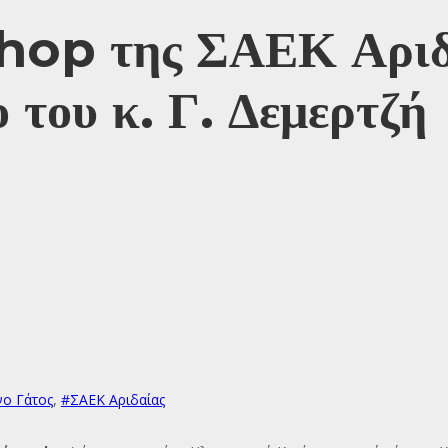
shop της ΣΑΕΚ Αριδ
του κ. Γ. Δεμερτζή
ο Γάτος
,
#ΣΑΕΚ Αριδαίας