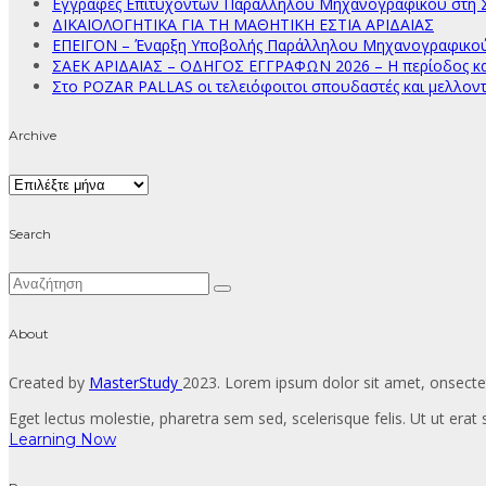
Εγγραφές Επιτυχόντων Παράλληλου Μηχανογραφικού στη Σ
ΔΙΚΑΙΟΛΟΓΗΤΙΚΑ ΓΙΑ ΤΗ ΜΑΘΗΤΙΚΗ ΕΣΤΙΑ ΑΡΙΔΑΙΑΣ
ΕΠΕΙΓΟΝ – Έναρξη Υποβολής Παράλληλου Μηχανογραφικού Δ
ΣΑΕΚ ΑΡΙΔΑΙΑΣ – ΟΔΗΓΟΣ ΕΓΓΡΑΦΩΝ 2026 – Η περίοδος κατ
Στο POZAR PALLAS οι τελειόφοιτοι σπουδαστές και μελλοντ
Archive
Archive
Search
About
Created by
MasterStudy
2023. Lorem ipsum dolor sit amet, onsectet
Eget lectus molestie, pharetra sem sed, scelerisque felis. Ut ut erat s
Learning Now