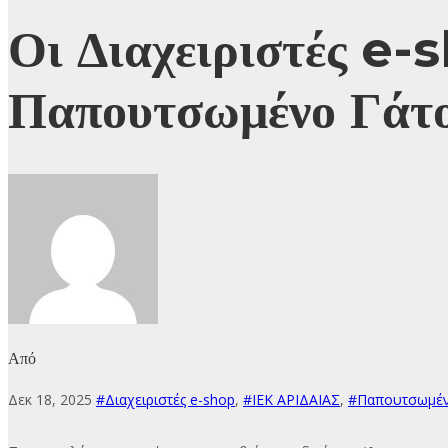
Οι Διαχειριστές e-
Παπουτσωμένο Γάτο 
Από
Δεκ 18, 2025
#Διαχειριστές e-shop
,
#ΙΕΚ ΑΡΙΔΑΙΑΣ
,
#Παπουτσωμέν