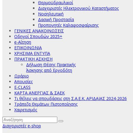
Θερμοϋδραυλικοί
Διαχειριστές Ηλεκτρονικού Καταστήματος
Νοσηλευτική
Δασική Προστασία
Προπονητές Καλαφοσφαίρισης
ΓΕΝΙΚΕΣ ΑΝΑΚΟΙΝΩΣΕΙΣ
Οδηγοί Σπουδών 2025+
e-Αίτηση
ΕΠΙΚΟΙΝΩΝΙΑ
ΧΡΗΣΙΜΑ ΕΝΤΥΠΑ
ΠΡΑΚΤΙΚΗ ΑΣΚΗΣΗ
Δήλωση Θέσης Πρακτικής
Άσκησης από Εργοδότη
Ωράριο
Απουσίες
E-CLASS
ΚΑΡΤΑ ΑΝΕΡΓΙΑΣ & ΣΑΕΚ
Τι θέλεις να σπουδάσεις στη Σ.Α.Ε.Κ. ΑΡΙΔΑΙΑΣ 2024-2026
Τράπεζα Θεμάτων Πιστοποίησης
Χαιρετισμός
Διαχειριστές e-shop