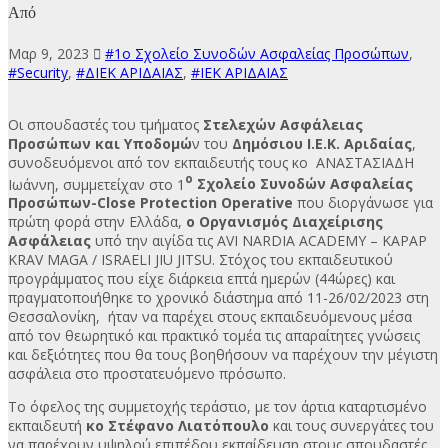
Από
Μαρ 9, 2023
#1ο Σχολείο Συνοδών Ασφαλείας Προσώπων
,
#Security
,
#ΔΙΕΚ ΑΡΙΔΑΙΑΣ
,
#ΙΕΚ ΑΡΙΔΑΙΑΣ
Οι σπουδαστές του τμήματος
Στελεχών Ασφάλειας
Προσώπων και Υποδομώ
ν του
Δημόσιου Ι.Ε.Κ. Αριδαίας
,
συνοδευόμενοι από τον εκπαιδευτής τους κο ΑΝΑΣΤΑΣΙΑΔΗ
ο
Ιωάννη, συμμετείχαν στο 1
Σχολείο Συνοδών Ασφαλείας
Προσώπων-Close Protection Operative
που διοργάνωσε για
πρώτη φορά στην Ελλάδα,
ο Οργανισμός Διαχείρισης
Ασφάλειας
υπό την αιγίδα τις AVI NARDIA ACADEMY – KAPAP
KRAV MAGA / ISRAELI JIU JITSU. Στόχος του εκπαιδευτικού
προγράμματος που είχε διάρκεια επτά ημερών (44ώρες) και
πραγματοποιήθηκε το χρονικό διάστημα από 11-26/02/2023 στη
Θεσσαλονίκη, ήταν να παρέχει στους εκπαιδευόμενους μέσα
από τον θεωρητικό και πρακτικό τομέα τις απαραίτητες γνώσεις
και δεξιότητες που θα τους βοηθήσουν να παρέχουν την μέγιστη
ασφάλεια στο προστατευόμενο πρόσωπο.
Το όφελος της συμμετοχής τεράστιο, με τον άρτια καταρτισμένο
εκπαιδευτή
κο Στέφανο Λιατόπουλο
και τους συνεργάτες του
να παρέχουν υψηλού επιπέδου εκπαίδευση στους σπουδαστές