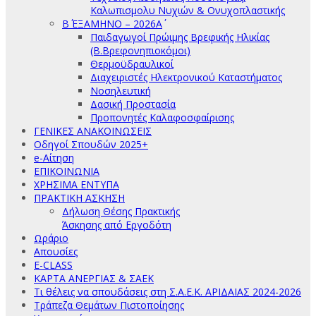
Καλωπισμολυ Νυχιών & Ονυχοπλαστικής
Β΄ ΕΞΑΜΗΝΟ – 2026Α΄
Παιδαγωγοί Πρώιμης Βρεφικής Ηλικίας
(Β.Βρεφονηπιοκόμοι)
Θερμοϋδραυλικοί
Διαχειριστές Ηλεκτρονικού Καταστήματος
Νοσηλευτική
Δασική Προστασία
Προπονητές Καλαφοσφαίρισης
ΓΕΝΙΚΕΣ ΑΝΑΚΟΙΝΩΣΕΙΣ
Οδηγοί Σπουδών 2025+
e-Αίτηση
ΕΠΙΚΟΙΝΩΝΙΑ
ΧΡΗΣΙΜΑ ΕΝΤΥΠΑ
ΠΡΑΚΤΙΚΗ ΑΣΚΗΣΗ
Δήλωση Θέσης Πρακτικής
Άσκησης από Εργοδότη
Ωράριο
Απουσίες
E-CLASS
ΚΑΡΤΑ ΑΝΕΡΓΙΑΣ & ΣΑΕΚ
Τι θέλεις να σπουδάσεις στη Σ.Α.Ε.Κ. ΑΡΙΔΑΙΑΣ 2024-2026
Τράπεζα Θεμάτων Πιστοποίησης