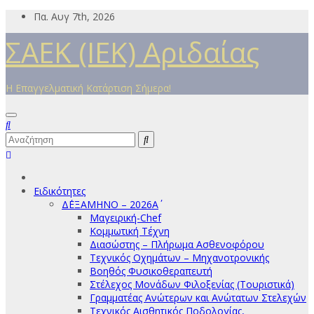
Μετάβαση
Πα. Αυγ 7th, 2026
στο
ΣΑΕΚ (ΙΕΚ) Αριδαίας
περιεχόμενο
Η Επαγγελματική Κατάρτιση Σήμερα!
Ειδικότητες
Δ΄ΕΞΑΜΗΝΟ – 2026Α΄
Μαγειρική-Chef
Κομμωτική Τέχνη
Διασώστης – Πλήρωμα Ασθενοφόρου
Τεχνικός Οχημάτων – Μηχανοτρονικής
Βοηθός Φυσικοθεραπευτή
Στέλεχος Μονάδων Φιλοξενίας (Τουριστικά)
Γραμματέας Ανώτερων και Ανώτατων Στελεχών
Τεχνικός Αισθητικός Ποδολογίας,