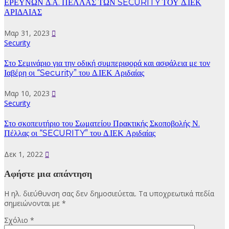
ΕΡΕΥΝΩΝ Δ.Α. ΠΕΛΛΑΣ ΤΩΝ SECURITY ΤΟΥ Δ.ΙΕΚ
ΑΡΙΔΑΙΑΣ
Μαρ 31, 2023
Security
Στο Σεμινάριο για την οδική συμπεριφορά και ασφάλεια με τον
Ιαβέρη οι “Security” του Δ.ΙΕΚ Αριδαίας
Μαρ 10, 2023
Security
Στο σκοπευτήριο του Σωματείου Πρακτικής Σκοποβολής Ν.
Πέλλας οι “SECURITY” του Δ.ΙΕΚ Αριδαίας
Δεκ 1, 2022
Αφήστε μια απάντηση
Η ηλ. διεύθυνση σας δεν δημοσιεύεται.
Τα υποχρεωτικά πεδία
σημειώνονται με
*
Σχόλιο
*