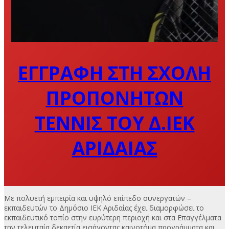
ΕΓΓΡΑΦΗ ΣΤΗ ΣΧΟΛΗ
ΠΡΟΠΟΝΗΤΩΝ
ΤΕΝΝΙΣ ΤΟΥ Δ.ΙΕΚ
ΑΡΙΔΑΙΑΣ
Με πολυετή εμπειρία και υψηλό επίπεδο συνεργατών –
εκπαιδευτών το Δημόσιο ΙΕΚ Αριδαίας έχει διαμορφώσει το
εκπαιδευτικό τοπίο στην ευρύτερη περιοχή και στα Επαγγέλματα
την τελευταία δεκαετία εισάγοντας καινοτόμα προγράμματα και