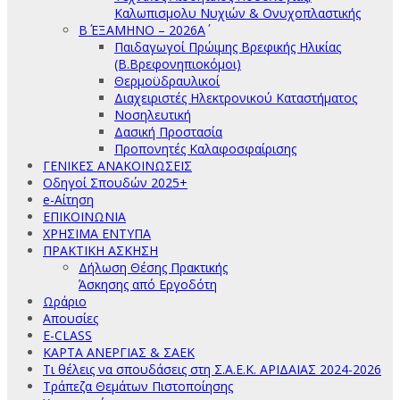
Καλωπισμολυ Νυχιών & Ονυχοπλαστικής
Β΄ ΕΞΑΜΗΝΟ – 2026Α΄
Παιδαγωγοί Πρώιμης Βρεφικής Ηλικίας
(Β.Βρεφονηπιοκόμοι)
Θερμοϋδραυλικοί
Διαχειριστές Ηλεκτρονικού Καταστήματος
Νοσηλευτική
Δασική Προστασία
Προπονητές Καλαφοσφαίρισης
ΓΕΝΙΚΕΣ ΑΝΑΚΟΙΝΩΣΕΙΣ
Οδηγοί Σπουδών 2025+
e-Αίτηση
ΕΠΙΚΟΙΝΩΝΙΑ
ΧΡΗΣΙΜΑ ΕΝΤΥΠΑ
ΠΡΑΚΤΙΚΗ ΑΣΚΗΣΗ
Δήλωση Θέσης Πρακτικής
Άσκησης από Εργοδότη
Ωράριο
Απουσίες
E-CLASS
ΚΑΡΤΑ ΑΝΕΡΓΙΑΣ & ΣΑΕΚ
Τι θέλεις να σπουδάσεις στη Σ.Α.Ε.Κ. ΑΡΙΔΑΙΑΣ 2024-2026
Τράπεζα Θεμάτων Πιστοποίησης