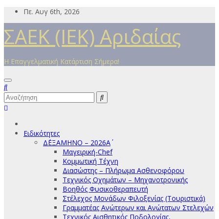
Μετάβαση
Πε. Αυγ 6th, 2026
στο
ΣΑΕΚ (ΙΕΚ) Αριδαίας
περιεχόμενο
Η Επαγγελματική Κατάρτιση Σήμερα!
Ειδικότητες
Δ΄ΕΞΑΜΗΝΟ – 2026Α΄
Μαγειρική-Chef
Κομμωτική Τέχνη
Διασώστης – Πλήρωμα Ασθενοφόρου
Τεχνικός Οχημάτων – Μηχανοτρονικής
Βοηθός Φυσικοθεραπευτή
Στέλεχος Μονάδων Φιλοξενίας (Τουριστικά)
Γραμματέας Ανώτερων και Ανώτατων Στελεχών
Τεχνικός Αισθητικός Ποδολογίας,