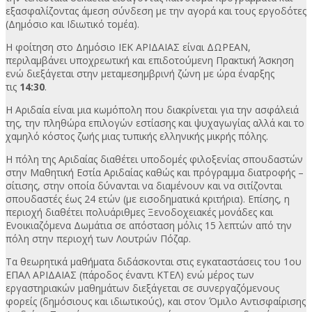
εξασφαλίζοντας άμεση σύνδεση με την αγορά και τους εργοδότες
(Δημόσιο και Ιδιωτικό τομέα).
Η φοίτηση στο Δημόσιο ΙΕΚ ΑΡΙΔΑΙΑΣ είναι ΔΩΡΕΑΝ,
περιλαμβάνει υποχρεωτική και επιδοτούμενη Πρακτική Άσκηση
ενώ διεξάγεται στην μεταμεσημβρινή ζώνη με ώρα έναρξης
τις
14:30
.
Η Αριδαία είναι μια κωμόπολη που διακρίνεται για την ασφάλειά
της, την πληθώρα επιλογών εστίασης και ψυχαγωγίας αλλά και το
χαμηλό κόστος ζωής μιας τυπικής ελληνικής μικρής πόλης.
Η πόλη της Αριδαίας διαθέτει υποδομές φιλοξενίας σπουδαστών
στην Μαθητική Εστία Αριδαίας καθώς και πρόγραμμα διατροφής –
σίτισης, στην οποία δύνανται να διαμένουν και να σιτίζονται
σπουδαστές έως 24 ετών (με εισοδηματικά κριτήρια). Επίσης, η
περιοχή διαθέτει πολυάριθμες Ξενοδοχειακές μονάδες και
Ενοικιαζόμενα Δωμάτια σε απόσταση μόλις 15 λεπτών από την
πόλη στην περιοχή των Λουτρών Πόζαρ.
Τα θεωρητικά μαθήματα διδάσκονται στις εγκαταστάσεις του 1ου
ΕΠΑΛ ΑΡΙΔΑΙΑΣ (πάροδος έναντι ΚΤΕΛ) ενώ μέρος των
εργαστηριακών μαθημάτων διεξάγεται σε συνεργαζόμενους
φορείς (δημόσιους και ιδιωτικούς), και στον Όμιλο Αντισφαίρισης