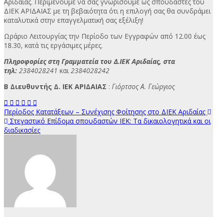
Αριδαίας. Περιμένουμε να σας γνωρίσουμε ως σπουδαστές του
ΔΙΕΚ ΑΡΙΔΑΙΑΣ με τη βεβαιότητα ότι η επιλογή σας θα συνδράμει
καταλυτικά στην επαγγελματική σας εξέλιξη!
Ωράριο Λειτουργίας την Περίοδο των Εγγραφών από 12.00 έως
18.30, κατά τις εργάσιμες μέρες.
Πληροφορίες στη Γραμματεία του Δ.ΙΕΚ Αριδαίας, στα
τηλ:
2384028241
και
2384028242
Β
Διευθυντής Δ. ΙΕΚ ΑΡΙΔΑΙΑΣ
:
Γιόρτσος Α. Γεώργιος
Πλοήγηση
Περίοδος Κατατάξεων – Συνέχισης Φοίτησης στο ΔΙΕΚ Αριδαίας
Στεγαστικό Επίδομα σπουδαστών ΙΕΚ: Τα δικαιολογητικά και οι
άρθρων
διαδικασίες