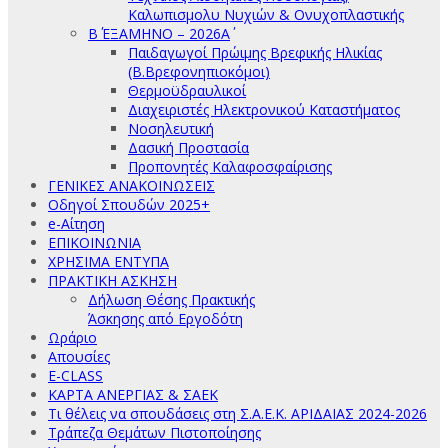
Καλωπισμολυ Νυχιών & Ονυχοπλαστικής
Β΄ ΕΞΑΜΗΝΟ – 2026Α΄
Παιδαγωγοί Πρώιμης Βρεφικής Ηλικίας
(Β.Βρεφονηπιοκόμοι)
Θερμοϋδραυλικοί
Διαχειριστές Ηλεκτρονικού Καταστήματος
Νοσηλευτική
Δασική Προστασία
Προπονητές Καλαφοσφαίρισης
ΓΕΝΙΚΕΣ ΑΝΑΚΟΙΝΩΣΕΙΣ
Οδηγοί Σπουδών 2025+
e-Αίτηση
ΕΠΙΚΟΙΝΩΝΙΑ
ΧΡΗΣΙΜΑ ΕΝΤΥΠΑ
ΠΡΑΚΤΙΚΗ ΑΣΚΗΣΗ
Δήλωση Θέσης Πρακτικής
Άσκησης από Εργοδότη
Ωράριο
Απουσίες
E-CLASS
ΚΑΡΤΑ ΑΝΕΡΓΙΑΣ & ΣΑΕΚ
Τι θέλεις να σπουδάσεις στη Σ.Α.Ε.Κ. ΑΡΙΔΑΙΑΣ 2024-2026
Τράπεζα Θεμάτων Πιστοποίησης