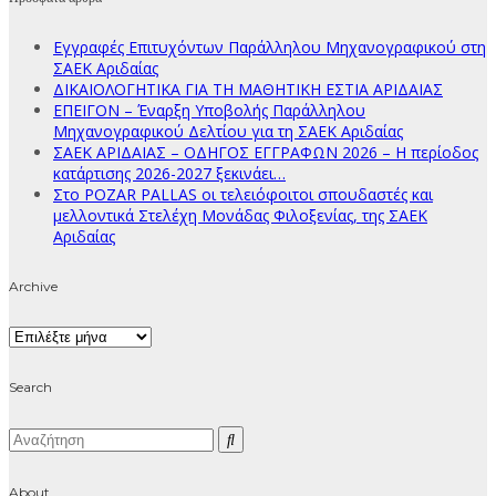
Εγγραφές Επιτυχόντων Παράλληλου Μηχανογραφικού στη
ΣΑΕΚ Αριδαίας
ΔΙΚΑΙΟΛΟΓΗΤΙΚΑ ΓΙΑ ΤΗ ΜΑΘΗΤΙΚΗ ΕΣΤΙΑ ΑΡΙΔΑΙΑΣ
ΕΠΕΙΓΟΝ – Έναρξη Υποβολής Παράλληλου
Μηχανογραφικού Δελτίου για τη ΣΑΕΚ Αριδαίας
ΣΑΕΚ ΑΡΙΔΑΙΑΣ – ΟΔΗΓΟΣ ΕΓΓΡΑΦΩΝ 2026 – Η περίοδος
κατάρτισης 2026-2027 ξεκινάει…
Στο POZAR PALLAS οι τελειόφοιτοι σπουδαστές και
μελλοντικά Στελέχη Μονάδας Φιλοξενίας, της ΣΑΕΚ
Αριδαίας
Archive
Archive
Search
About