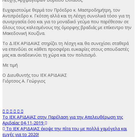
Ευχαριστούμε θερμά τον Πρόεδρο κ. Μαστροδημήτρη, τον
Αντιπρόεδρο κ. Γκότση αλλά και τη Λέσχη συνολικά τόσο για τη
συνεργασία όσο και για το μοναδικό γεύμα που παρέθεσαν σε
όλους τους καλεσμένους της όμορφης βραδιάς με επίκεντρο την
Μακεδονική Κουζίνα.
Το Δ.ΙΕΚ ΑΡΙΔΑΙΑΣ στηρίζει τη Λέσχη και θα συνεχίσει σταθερά
να επενδύει σε κάθετι προσφέρει ευκαιρίες στους σπουδαστές
μας και αναδεικνύει τη χώρα και τον πολιτισμό.
Με τιμή
Ο Διευθυντής του ΙΕΚ ΑΡΙΔΑΙΑΣ
Γιόρτσος Α. Γεώργιος
Πλοήγηση
Το ΙΕΚ ΑΡΙΔΑΙΑΣ στην Παρέλαση για την Απελευθέρωση της
Αριδαίας 04-11-2019
άρθρων
Το ΙΕΚ ΑΡΙΔΑΙΑΣ έκοψε την πίτα του με πολλά χαμόγελα και
ευχές για το 2020!