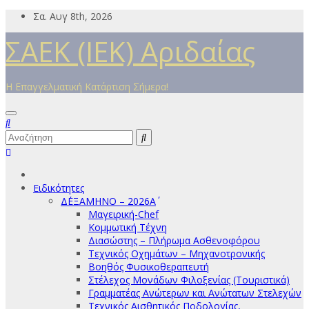
Μετάβαση
Σα. Αυγ 8th, 2026
στο
ΣΑΕΚ (ΙΕΚ) Αριδαίας
περιεχόμενο
Η Επαγγελματική Κατάρτιση Σήμερα!
Ειδικότητες
Δ΄ΕΞΑΜΗΝΟ – 2026Α΄
Μαγειρική-Chef
Κομμωτική Τέχνη
Διασώστης – Πλήρωμα Ασθενοφόρου
Τεχνικός Οχημάτων – Μηχανοτρονικής
Βοηθός Φυσικοθεραπευτή
Στέλεχος Μονάδων Φιλοξενίας (Τουριστικά)
Γραμματέας Ανώτερων και Ανώτατων Στελεχών
Τεχνικός Αισθητικός Ποδολογίας,