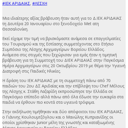
#ΙΕΚ ΑΡΙΔΑΙΑΣ
,
#ΛΕΣΧΗ
Μια ιδιαίτερης αξίας βράβευση ήταν αυτή για το Δ.ΙΕΚ ΑΡΙΔΑΙΑΣ
τη Δευτέρα 20 Ιανουαρίου στο ξενοδοχείο Met ατη
Θεσσαλονίκη.
Εκεί είχαμε την τιμή να βρισκόμαστε ανάμεσα σε επαγγελματίες
του Τουρισμού και της Εστίασης συμμετέχοντας στο Ετήσιο
Συμπόσιο της Λέσχης Αρχιμαγείρων Βορείου Ελλάδος.
Ανάμεσα στις στιγμές που ξεχώρισαν για εμάς ήταν η τιμητική
βράβευση για τη Συμμετοχή του ΔΙΕΚ ΑΡΙΔΑΙΑΣ στην Παγκόσμια
Ημέρα Αρχιμαγείρων στις 20 Οκτωβρίου 2019 με θέμα την Υγιεινή
Διατροφή στις Παιδικές Ηλικίες.
Η δράση του ΙΕΚ ΑΡΙΔΑΙΑΣ με τη συμμετοχή πάνω από 70
παιδιών του 2ου ΔΣ Αριδαίας και την επίβλεψη του Chef Μέλους
της Λέσχης κ. Στάθη Λαζαρίδη εκπροσώπησε την Ελλάδα σε
Παγκόσμιο επίπεδο αλλά πάνω από όλα έδωσε την ευκαιρία στα
παιδιά να έρθουν πιο κοντά στα υγιεινά τρόφιμα.
Στην εκδήλωση τιμήθηκαν και δύο απόφοιτοι του ΙΕΚ ΑΡΙΔΑΙΑΣ,
ο Γιάννης Κουλουμτζόγλου και ο Μανώλης Κυπριανίδης οι
οποίοι χρίσθηκαν Junior μέλη της γνωστής και καταξιωμένης
Λέσχης Αρχιμαγείρων Βορείου Ελλάδος.