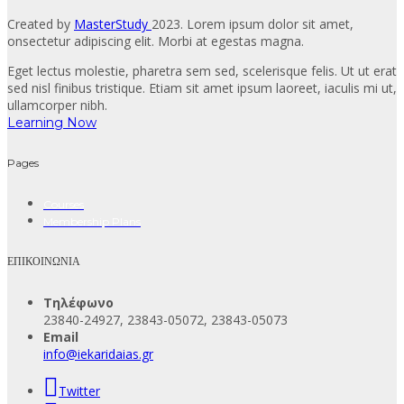
Created by
MasterStudy
2023. Lorem ipsum dolor sit amet,
onsectetur adipiscing elit. Morbi at egestas magna.
Eget lectus molestie, pharetra sem sed, scelerisque felis. Ut ut erat
sed nisl finibus tristique. Etiam sit amet ipsum laoreet, iaculis mi ut,
ullamcorper nibh.
Learning Now
Pages
Courses
Membership Plans
ΕΠΙΚΟΙΝΩΝΙΑ
Τηλέφωνο
23840-24927, 23843-05072, 23843-05073
Email
info@iekaridaias.gr
Twitter