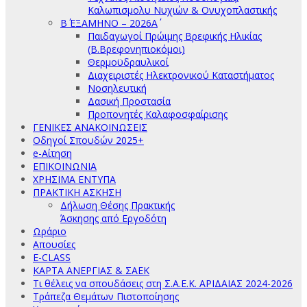
Καλωπισμολυ Νυχιών & Ονυχοπλαστικής
Β΄ ΕΞΑΜΗΝΟ – 2026Α΄
Παιδαγωγοί Πρώιμης Βρεφικής Ηλικίας
(Β.Βρεφονηπιοκόμοι)
Θερμοϋδραυλικοί
Διαχειριστές Ηλεκτρονικού Καταστήματος
Νοσηλευτική
Δασική Προστασία
Προπονητές Καλαφοσφαίρισης
ΓΕΝΙΚΕΣ ΑΝΑΚΟΙΝΩΣΕΙΣ
Οδηγοί Σπουδών 2025+
e-Αίτηση
ΕΠΙΚΟΙΝΩΝΙΑ
ΧΡΗΣΙΜΑ ΕΝΤΥΠΑ
ΠΡΑΚΤΙΚΗ ΑΣΚΗΣΗ
Δήλωση Θέσης Πρακτικής
Άσκησης από Εργοδότη
Ωράριο
Απουσίες
E-CLASS
ΚΑΡΤΑ ΑΝΕΡΓΙΑΣ & ΣΑΕΚ
Τι θέλεις να σπουδάσεις στη Σ.Α.Ε.Κ. ΑΡΙΔΑΙΑΣ 2024-2026
Τράπεζα Θεμάτων Πιστοποίησης