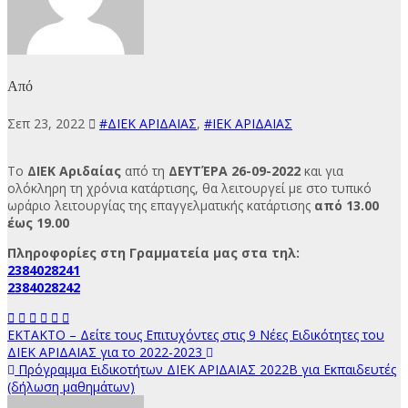
Από
Σεπ 23, 2022
#ΔΙΕΚ ΑΡΙΔΑΙΑΣ
,
#ΙΕΚ ΑΡΙΔΑΙΑΣ
Το
ΔΙΕΚ Αριδαίας
από τη
ΔΕΥΤΈΡΑ 26-09-2022
και για
ολόκληρη τη χρόνια κατάρτισης, θα λειτουργεί με στο τυπικό
ωράριο λειτουργίας
της επαγγελματικής κατάρτισης
από 13.00
έως 19.00
Πληροφορίες στη Γραμματεία μας στα τηλ:
2384028241
2384028242
Πλοήγηση
ΕΚΤΑΚΤΟ – Δείτε τους Επιτυχόντες στις 9 Νέες Ειδικότητες του
ΔΙΕΚ ΑΡΙΔΑΙΑΣ για το 2022-2023
άρθρων
Πρόγραμμα Ειδικοτήτων ΔΙΕΚ ΑΡΙΔΑΙΑΣ 2022Β για Εκπαιδευτές
(δήλωση μαθημάτων)