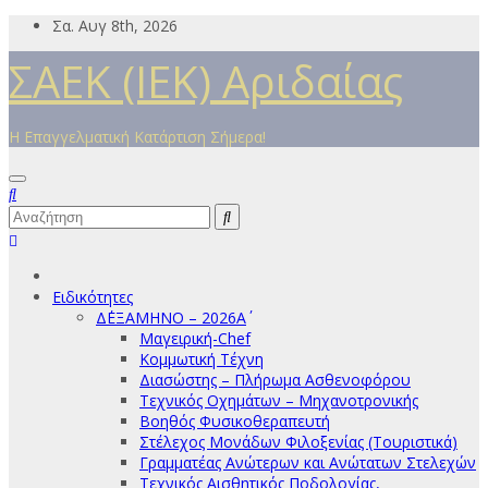
Μετάβαση
Σα. Αυγ 8th, 2026
στο
ΣΑΕΚ (ΙΕΚ) Αριδαίας
περιεχόμενο
Η Επαγγελματική Κατάρτιση Σήμερα!
Ειδικότητες
Δ΄ΕΞΑΜΗΝΟ – 2026Α΄
Μαγειρική-Chef
Κομμωτική Τέχνη
Διασώστης – Πλήρωμα Ασθενοφόρου
Τεχνικός Οχημάτων – Μηχανοτρονικής
Βοηθός Φυσικοθεραπευτή
Στέλεχος Μονάδων Φιλοξενίας (Τουριστικά)
Γραμματέας Ανώτερων και Ανώτατων Στελεχών
Τεχνικός Αισθητικός Ποδολογίας,