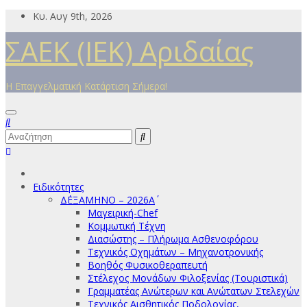
Μετάβαση
Κυ. Αυγ 9th, 2026
στο
ΣΑΕΚ (ΙΕΚ) Αριδαίας
περιεχόμενο
Η Επαγγελματική Κατάρτιση Σήμερα!
Ειδικότητες
Δ΄ΕΞΑΜΗΝΟ – 2026Α΄
Μαγειρική-Chef
Κομμωτική Τέχνη
Διασώστης – Πλήρωμα Ασθενοφόρου
Τεχνικός Οχημάτων – Μηχανοτρονικής
Βοηθός Φυσικοθεραπευτή
Στέλεχος Μονάδων Φιλοξενίας (Τουριστικά)
Γραμματέας Ανώτερων και Ανώτατων Στελεχών
Τεχνικός Αισθητικός Ποδολογίας,