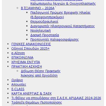
Καλωπισμολυ Νυχιών & Ονυχοπλαστικής
Β΄ ΕΞΑΜΗΝΟ – 2026Α΄
Παιδαγωγοί Πρώιμης Βρεφικής Ηλικίας
(Β.Βρεφονηπιοκόμοι)
Θερμοϋδραυλικοί
Διαχειριστές Ηλεκτρονικού Καταστήματος
Νοσηλευτική
Δασική Προστασία
Προπονητές Καλαφοσφαίρισης
ΓΕΝΙΚΕΣ ΑΝΑΚΟΙΝΩΣΕΙΣ
Οδηγοί Σπουδών 2025+
e-Αίτηση
ΕΠΙΚΟΙΝΩΝΙΑ
ΧΡΗΣΙΜΑ ΕΝΤΥΠΑ
ΠΡΑΚΤΙΚΗ ΑΣΚΗΣΗ
Δήλωση Θέσης Πρακτικής
Άσκησης από Εργοδότη
Ωράριο
Απουσίες
E-CLASS
ΚΑΡΤΑ ΑΝΕΡΓΙΑΣ & ΣΑΕΚ
Τι θέλεις να σπουδάσεις στη Σ.Α.Ε.Κ. ΑΡΙΔΑΙΑΣ 2024-2026
Τράπεζα Θεμάτων Πιστοποίησης