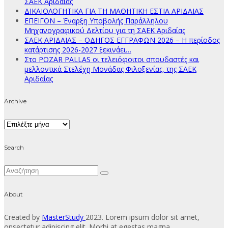
ΣΑΕΚ Αριδαίας
ΔΙΚΑΙΟΛΟΓΗΤΙΚΑ ΓΙΑ ΤΗ ΜΑΘΗΤΙΚΗ ΕΣΤΙΑ ΑΡΙΔΑΙΑΣ
ΕΠΕΙΓΟΝ – Έναρξη Υποβολής Παράλληλου
Μηχανογραφικού Δελτίου για τη ΣΑΕΚ Αριδαίας
ΣΑΕΚ ΑΡΙΔΑΙΑΣ – ΟΔΗΓΟΣ ΕΓΓΡΑΦΩΝ 2026 – Η περίοδος
κατάρτισης 2026-2027 ξεκινάει…
Στο POZAR PALLAS οι τελειόφοιτοι σπουδαστές και
μελλοντικά Στελέχη Μονάδας Φιλοξενίας, της ΣΑΕΚ
Αριδαίας
Archive
Archive
Search
About
Created by
MasterStudy
2023. Lorem ipsum dolor sit amet,
onsectetur adipiscing elit. Morbi at egestas magna.