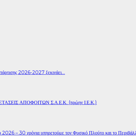
άρτισης 2026-2027 ξεκινάει…
ΣΕΙΣ ΑΠΟΦΟΙΤΩΝ Σ.Α.Ε.Κ. (πρώην Ι.Ε.Κ.)
26 – 30 χρόνια υπηρετούμε τον Φυσικό Πλούτο και το Περιβάλ