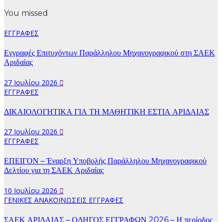
price
τρέχουσα
was:
τιμή
You missed
$15.00.
είναι:
$12.00.
ΕΓΓΡΑΦΕΣ
Εγγραφές Επιτυχόντων Παράλληλου Μηχανογραφικού στη ΣΑΕΚ
Αριδαίας
27 Ιουλίου 2026
ΕΓΓΡΑΦΕΣ
ΔΙΚΑΙΟΛΟΓΗΤΙΚΑ ΓΙΑ ΤΗ ΜΑΘΗΤΙΚΗ ΕΣΤΙΑ ΑΡΙΔΑΙΑΣ
27 Ιουλίου 2026
ΕΓΓΡΑΦΕΣ
ΕΠΕΙΓΟΝ – Έναρξη Υποβολής Παράλληλου Μηχανογραφικού
Δελτίου για τη ΣΑΕΚ Αριδαίας
10 Ιουλίου 2026
ΓΕΝΙΚΕΣ ΑΝΑΚΟΙΝΩΣΕΙΣ
ΕΓΓΡΑΦΕΣ
ΣΑΕΚ ΑΡΙΔΑΙΑΣ – ΟΔΗΓΟΣ ΕΓΓΡΑΦΩΝ 2026 – Η περίοδος