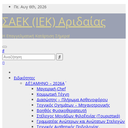
Μετάβαση
Πε. Αυγ 6th, 2026
στο
ΣΑΕΚ (ΙΕΚ) Αριδαίας
περιεχόμενο
Η Επαγγελματική Κατάρτιση Σήμερα!
Ειδικότητες
Δ΄ΕΞΑΜΗΝΟ – 2026Α΄
Μαγειρική-Chef
Κομμωτική Τέχνη
Διασώστης – Πλήρωμα Ασθενοφόρου
Τεχνικός Οχημάτων – Μηχανοτρονικής
Βοηθός Φυσικοθεραπευτή
Στέλεχος Μονάδων Φιλοξενίας (Τουριστικά)
Γραμματέας Ανώτερων και Ανώτατων Στελεχών
Τεχνικός Αισθητικός Ποδολογίας,