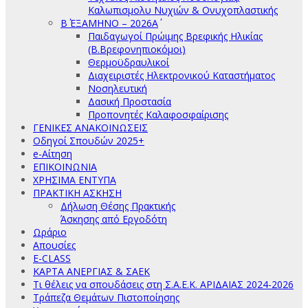
Καλωπισμολυ Νυχιών & Ονυχοπλαστικής
Β΄ ΕΞΑΜΗΝΟ – 2026Α΄
Παιδαγωγοί Πρώιμης Βρεφικής Ηλικίας
(Β.Βρεφονηπιοκόμοι)
Θερμοϋδραυλικοί
Διαχειριστές Ηλεκτρονικού Καταστήματος
Νοσηλευτική
Δασική Προστασία
Προπονητές Καλαφοσφαίρισης
ΓΕΝΙΚΕΣ ΑΝΑΚΟΙΝΩΣΕΙΣ
Οδηγοί Σπουδών 2025+
e-Αίτηση
ΕΠΙΚΟΙΝΩΝΙΑ
ΧΡΗΣΙΜΑ ΕΝΤΥΠΑ
ΠΡΑΚΤΙΚΗ ΑΣΚΗΣΗ
Δήλωση Θέσης Πρακτικής
Άσκησης από Εργοδότη
Ωράριο
Απουσίες
E-CLASS
ΚΑΡΤΑ ΑΝΕΡΓΙΑΣ & ΣΑΕΚ
Τι θέλεις να σπουδάσεις στη Σ.Α.Ε.Κ. ΑΡΙΔΑΙΑΣ 2024-2026
Τράπεζα Θεμάτων Πιστοποίησης