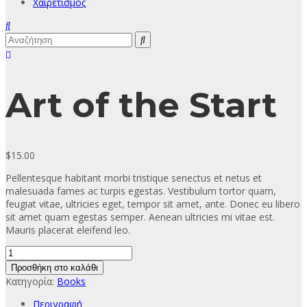
Χαιρετισμός
Art of the Start
$
15.00
Pellentesque habitant morbi tristique senectus et netus et
malesuada fames ac turpis egestas. Vestibulum tortor quam,
feugiat vitae, ultricies eget, tempor sit amet, ante. Donec eu libero
sit amet quam egestas semper. Aenean ultricies mi vitae est.
Mauris placerat eleifend leo.
Art
of
Προσθήκη στο καλάθι
the
Κατηγορία:
Books
Start
ποσότητα
Περιγραφή