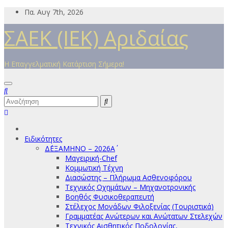
Μετάβαση
Πα. Αυγ 7th, 2026
στο
ΣΑΕΚ (ΙΕΚ) Αριδαίας
περιεχόμενο
Η Επαγγελματική Κατάρτιση Σήμερα!
Ειδικότητες
Δ΄ΕΞΑΜΗΝΟ – 2026Α΄
Μαγειρική-Chef
Κομμωτική Τέχνη
Διασώστης – Πλήρωμα Ασθενοφόρου
Τεχνικός Οχημάτων – Μηχανοτρονικής
Βοηθός Φυσικοθεραπευτή
Στέλεχος Μονάδων Φιλοξενίας (Τουριστικά)
Γραμματέας Ανώτερων και Ανώτατων Στελεχών
Τεχνικός Αισθητικός Ποδολογίας,