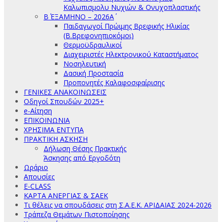
Καλωπισμολυ Νυχιών & Ονυχοπλαστικής
Β΄ ΕΞΑΜΗΝΟ – 2026Α΄
Παιδαγωγοί Πρώιμης Βρεφικής Ηλικίας
(Β.Βρεφονηπιοκόμοι)
Θερμοϋδραυλικοί
Διαχειριστές Ηλεκτρονικού Καταστήματος
Νοσηλευτική
Δασική Προστασία
Προπονητές Καλαφοσφαίρισης
ΓΕΝΙΚΕΣ ΑΝΑΚΟΙΝΩΣΕΙΣ
Οδηγοί Σπουδών 2025+
e-Αίτηση
ΕΠΙΚΟΙΝΩΝΙΑ
ΧΡΗΣΙΜΑ ΕΝΤΥΠΑ
ΠΡΑΚΤΙΚΗ ΑΣΚΗΣΗ
Δήλωση Θέσης Πρακτικής
Άσκησης από Εργοδότη
Ωράριο
Απουσίες
E-CLASS
ΚΑΡΤΑ ΑΝΕΡΓΙΑΣ & ΣΑΕΚ
Τι θέλεις να σπουδάσεις στη Σ.Α.Ε.Κ. ΑΡΙΔΑΙΑΣ 2024-2026
Τράπεζα Θεμάτων Πιστοποίησης