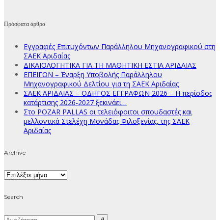
Πρόσφατα άρθρα
Εγγραφές Επιτυχόντων Παράλληλου Μηχανογραφικού στη
ΣΑΕΚ Αριδαίας
ΔΙΚΑΙΟΛΟΓΗΤΙΚΑ ΓΙΑ ΤΗ ΜΑΘΗΤΙΚΗ ΕΣΤΙΑ ΑΡΙΔΑΙΑΣ
ΕΠΕΙΓΟΝ – Έναρξη Υποβολής Παράλληλου
Μηχανογραφικού Δελτίου για τη ΣΑΕΚ Αριδαίας
ΣΑΕΚ ΑΡΙΔΑΙΑΣ – ΟΔΗΓΟΣ ΕΓΓΡΑΦΩΝ 2026 – Η περίοδος
κατάρτισης 2026-2027 ξεκινάει…
Στο POZAR PALLAS οι τελειόφοιτοι σπουδαστές και
μελλοντικά Στελέχη Μονάδας Φιλοξενίας, της ΣΑΕΚ
Αριδαίας
Archive
Archive
Search