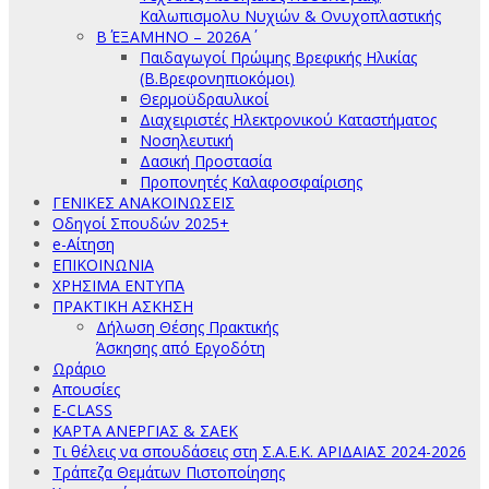
Καλωπισμολυ Νυχιών & Ονυχοπλαστικής
Β΄ ΕΞΑΜΗΝΟ – 2026Α΄
Παιδαγωγοί Πρώιμης Βρεφικής Ηλικίας
(Β.Βρεφονηπιοκόμοι)
Θερμοϋδραυλικοί
Διαχειριστές Ηλεκτρονικού Καταστήματος
Νοσηλευτική
Δασική Προστασία
Προπονητές Καλαφοσφαίρισης
ΓΕΝΙΚΕΣ ΑΝΑΚΟΙΝΩΣΕΙΣ
Οδηγοί Σπουδών 2025+
e-Αίτηση
ΕΠΙΚΟΙΝΩΝΙΑ
ΧΡΗΣΙΜΑ ΕΝΤΥΠΑ
ΠΡΑΚΤΙΚΗ ΑΣΚΗΣΗ
Δήλωση Θέσης Πρακτικής
Άσκησης από Εργοδότη
Ωράριο
Απουσίες
E-CLASS
ΚΑΡΤΑ ΑΝΕΡΓΙΑΣ & ΣΑΕΚ
Τι θέλεις να σπουδάσεις στη Σ.Α.Ε.Κ. ΑΡΙΔΑΙΑΣ 2024-2026
Τράπεζα Θεμάτων Πιστοποίησης