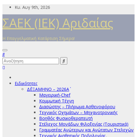
Μετάβαση
Κυ. Αυγ 9th, 2026
στο
ΣΑΕΚ (ΙΕΚ) Αριδαίας
περιεχόμενο
Η Επαγγελματική Κατάρτιση Σήμερα!
Ειδικότητες
Δ΄ΕΞΑΜΗΝΟ – 2026Α΄
Μαγειρική-Chef
Κομμωτική Τέχνη
Διασώστης – Πλήρωμα Ασθενοφόρου
Τεχνικός Οχημάτων – Μηχανοτρονικής
Βοηθός Φυσικοθεραπευτή
Στέλεχος Μονάδων Φιλοξενίας (Τουριστικά)
Γραμματέας Ανώτερων και Ανώτατων Στελεχών
Τεχνικός Αισθητικός Ποδολογίας,