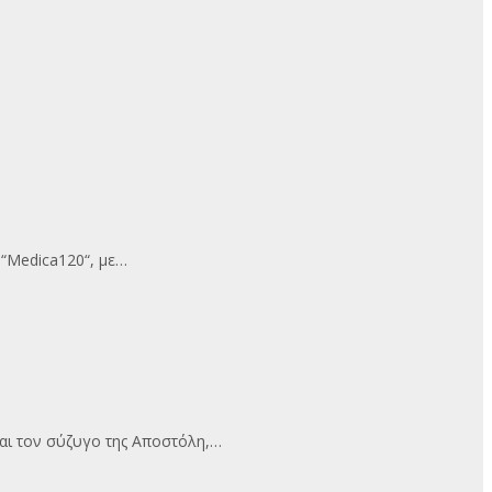
α “Medica120“, με…
και τον σύζυγο της Αποστόλη,…