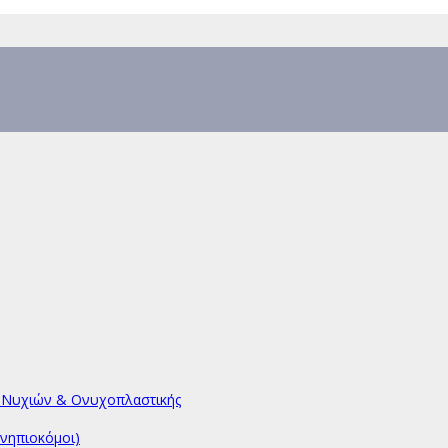
υ Νυχιών & Ονυχοπλαστικής
νηπιοκόμοι)