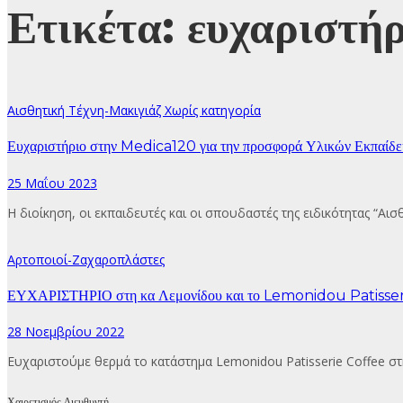
Ετικέτα:
ευχαριστήρ
Αισθητική Τέχνη-Μακιγιάζ
Χωρίς κατηγορία
Ευχαριστήριο στην Medica120 για την προσφορά Υλικών Εκπαίδευ
25 Μαΐου 2023
Η διοίκηση, οι εκπαιδευτές και οι σπουδαστές της ειδικότητας “Αι
Αρτοποιοί-Ζαχαροπλάστες
ΕΥΧΑΡΙΣΤΗΡΙΟ στη κα Λεμονίδου και το Lemonidou Patisserie
28 Νοεμβρίου 2022
Ευχαριστούμε θερμά το κατάστημα Lemonidou Patisserie Coffee στ
Χαιρετισμός Διευθυντή…