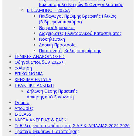
Καλωπισμολυ Νυχιών & Ονυχοπλαστικής
Β΄ ΕΞΑΜΗΝΟ – 2026Α΄
Παιδαγωγοί Πρώιμης Βρεφικής Ηλικίας
(Β.Βρεφονηπιοκόμοι)
Θερμοϋδραυλικοί
Διαχειριστές Ηλεκτρονικού Καταστήματος
Νοσηλευτική
Δασική Προστασία
Προπονητές Καλαφοσφαίρισης
ΓΕΝΙΚΕΣ ΑΝΑΚΟΙΝΩΣΕΙΣ
Οδηγοί Σπουδών 2025+
e-Αίτηση
ΕΠΙΚΟΙΝΩΝΙΑ
ΧΡΗΣΙΜΑ ΕΝΤΥΠΑ
ΠΡΑΚΤΙΚΗ ΑΣΚΗΣΗ
Δήλωση Θέσης Πρακτικής
Άσκησης από Εργοδότη
Ωράριο
Απουσίες
E-CLASS
ΚΑΡΤΑ ΑΝΕΡΓΙΑΣ & ΣΑΕΚ
Τι θέλεις να σπουδάσεις στη Σ.Α.Ε.Κ. ΑΡΙΔΑΙΑΣ 2024-2026
Τράπεζα Θεμάτων Πιστοποίησης