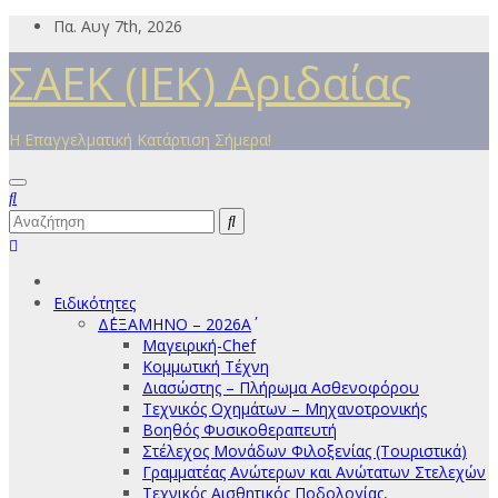
Μετάβαση
Πα. Αυγ 7th, 2026
στο
ΣΑΕΚ (ΙΕΚ) Αριδαίας
περιεχόμενο
Η Επαγγελματική Κατάρτιση Σήμερα!
Ειδικότητες
Δ΄ΕΞΑΜΗΝΟ – 2026Α΄
Μαγειρική-Chef
Κομμωτική Τέχνη
Διασώστης – Πλήρωμα Ασθενοφόρου
Τεχνικός Οχημάτων – Μηχανοτρονικής
Βοηθός Φυσικοθεραπευτή
Στέλεχος Μονάδων Φιλοξενίας (Τουριστικά)
Γραμματέας Ανώτερων και Ανώτατων Στελεχών
Τεχνικός Αισθητικός Ποδολογίας,