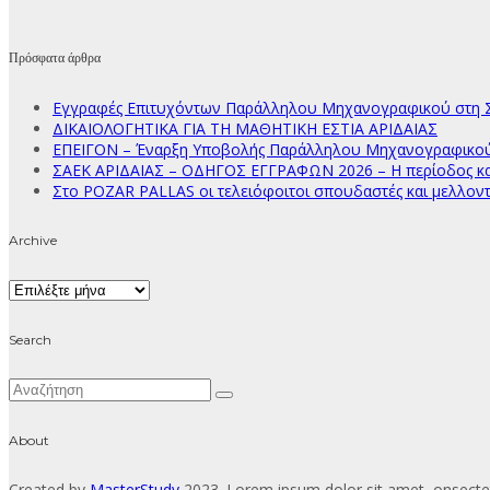
Πρόσφατα άρθρα
Εγγραφές Επιτυχόντων Παράλληλου Μηχανογραφικού στη Σ
ΔΙΚΑΙΟΛΟΓΗΤΙΚΑ ΓΙΑ ΤΗ ΜΑΘΗΤΙΚΗ ΕΣΤΙΑ ΑΡΙΔΑΙΑΣ
ΕΠΕΙΓΟΝ – Έναρξη Υποβολής Παράλληλου Μηχανογραφικού Δ
ΣΑΕΚ ΑΡΙΔΑΙΑΣ – ΟΔΗΓΟΣ ΕΓΓΡΑΦΩΝ 2026 – Η περίοδος κατ
Στο POZAR PALLAS οι τελειόφοιτοι σπουδαστές και μελλοντ
Archive
Archive
Search
About
Created by
MasterStudy
2023. Lorem ipsum dolor sit amet, onsectet