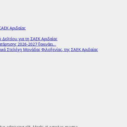
ΑΕΚ Αριδαίας
ελτίου για τη ΣΑΕΚ Αριδαίας
άρτισης 2026-2027 ξεκινάει…
ικά Στελέχη Μονάδας Φιλοξενίας, της ΣΑΕΚ Αριδαίας
ur adipiscing elit. Morbi at egestas magna.