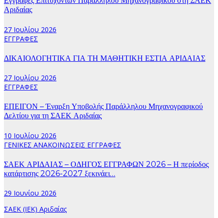
Εγγραφές Επιτυχόντων Παράλληλου Μηχανογραφικού στη ΣΑΕΚ
Αριδαίας
27 Ιουλίου 2026
ΕΓΓΡΑΦΕΣ
ΔΙΚΑΙΟΛΟΓΗΤΙΚΑ ΓΙΑ ΤΗ ΜΑΘΗΤΙΚΗ ΕΣΤΙΑ ΑΡΙΔΑΙΑΣ
27 Ιουλίου 2026
ΕΓΓΡΑΦΕΣ
ΕΠΕΙΓΟΝ – Έναρξη Υποβολής Παράλληλου Μηχανογραφικού
Δελτίου για τη ΣΑΕΚ Αριδαίας
10 Ιουλίου 2026
ΓΕΝΙΚΕΣ ΑΝΑΚΟΙΝΩΣΕΙΣ
ΕΓΓΡΑΦΕΣ
ΣΑΕΚ ΑΡΙΔΑΙΑΣ – ΟΔΗΓΟΣ ΕΓΓΡΑΦΩΝ 2026 – Η περίοδος
κατάρτισης 2026-2027 ξεκινάει…
29 Ιουνίου 2026
ΣΑΕΚ (ΙΕΚ) Αριδαίας