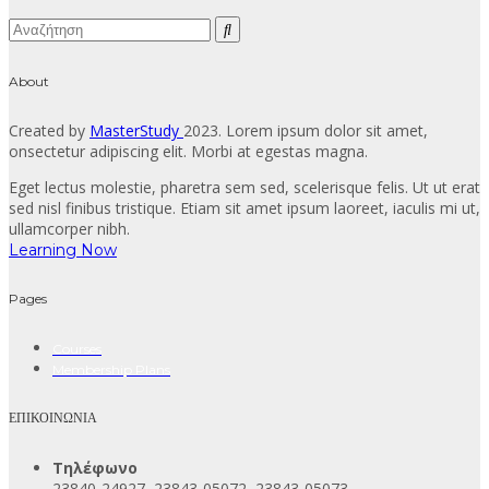
About
Created by
MasterStudy
2023. Lorem ipsum dolor sit amet,
onsectetur adipiscing elit. Morbi at egestas magna.
Eget lectus molestie, pharetra sem sed, scelerisque felis. Ut ut erat
sed nisl finibus tristique. Etiam sit amet ipsum laoreet, iaculis mi ut,
ullamcorper nibh.
Learning Now
Pages
Courses
Membership Plans
ΕΠΙΚΟΙΝΩΝΙΑ
Τηλέφωνο
23840-24927, 23843-05072, 23843-05073