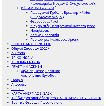
Καλωπισμολυ Νυχιών & Ονυχοπλαστικής
Β΄ ΕΞΑΜΗΝΟ – 2026Α΄
Παιδαγωγοί Πρώιμης Βρεφικής Ηλικίας
(Β.Βρεφονηπιοκόμοι)
Θερμοϋδραυλικοί
Διαχειριστές Ηλεκτρονικού Καταστήματος
Νοσηλευτική
Δασική Προστασία
Προπονητές Καλαφοσφαίρισης
ΓΕΝΙΚΕΣ ΑΝΑΚΟΙΝΩΣΕΙΣ
Οδηγοί Σπουδών 2025+
e-Αίτηση
ΕΠΙΚΟΙΝΩΝΙΑ
ΧΡΗΣΙΜΑ ΕΝΤΥΠΑ
ΠΡΑΚΤΙΚΗ ΑΣΚΗΣΗ
Δήλωση Θέσης Πρακτικής
Άσκησης από Εργοδότη
Ωράριο
Απουσίες
E-CLASS
ΚΑΡΤΑ ΑΝΕΡΓΙΑΣ & ΣΑΕΚ
Τι θέλεις να σπουδάσεις στη Σ.Α.Ε.Κ. ΑΡΙΔΑΙΑΣ 2024-2026
Τράπεζα Θεμάτων Πιστοποίησης