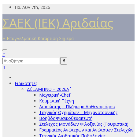
Μετάβαση
Πα. Αυγ 7th, 2026
στο
ΣΑΕΚ (ΙΕΚ) Αριδαίας
περιεχόμενο
Η Επαγγελματική Κατάρτιση Σήμερα!
Ειδικότητες
Δ΄ΕΞΑΜΗΝΟ – 2026Α΄
Μαγειρική-Chef
Κομμωτική Τέχνη
Διασώστης – Πλήρωμα Ασθενοφόρου
Τεχνικός Οχημάτων – Μηχανοτρονικής
Βοηθός Φυσικοθεραπευτή
Στέλεχος Μονάδων Φιλοξενίας (Τουριστικά)
Γραμματέας Ανώτερων και Ανώτατων Στελεχών
Τεχνικός Αισθητικός Ποδολογίας,