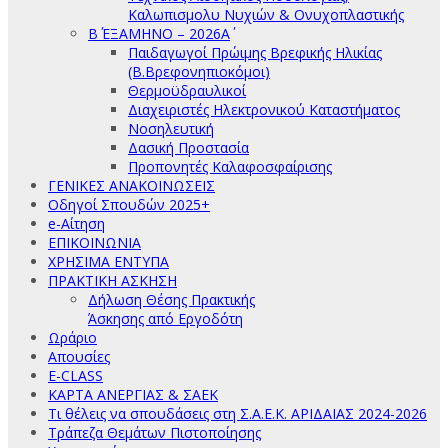
Καλωπισμολυ Νυχιών & Ονυχοπλαστικής
Β΄ ΕΞΑΜΗΝΟ – 2026Α΄
Παιδαγωγοί Πρώιμης Βρεφικής Ηλικίας
(Β.Βρεφονηπιοκόμοι)
Θερμοϋδραυλικοί
Διαχειριστές Ηλεκτρονικού Καταστήματος
Νοσηλευτική
Δασική Προστασία
Προπονητές Καλαφοσφαίρισης
ΓΕΝΙΚΕΣ ΑΝΑΚΟΙΝΩΣΕΙΣ
Οδηγοί Σπουδών 2025+
e-Αίτηση
ΕΠΙΚΟΙΝΩΝΙΑ
ΧΡΗΣΙΜΑ ΕΝΤΥΠΑ
ΠΡΑΚΤΙΚΗ ΑΣΚΗΣΗ
Δήλωση Θέσης Πρακτικής
Άσκησης από Εργοδότη
Ωράριο
Απουσίες
E-CLASS
ΚΑΡΤΑ ΑΝΕΡΓΙΑΣ & ΣΑΕΚ
Τι θέλεις να σπουδάσεις στη Σ.Α.Ε.Κ. ΑΡΙΔΑΙΑΣ 2024-2026
Τράπεζα Θεμάτων Πιστοποίησης