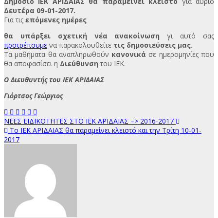
Δημόσιο ΙΕΚ ΑΡΙΔΑΙΑΣ θα παραμείνει κλειστό
για αύριο
Δευτέρα 09-01-2017.
Για τις
επόμενες ημέρες
θα υπάρξει σχετική νέα ανακοίνωση
γι αυτό σας
προτρέπουμε
να παρακολουθείτε
τις δημοσιεύσεις μας.
Τα μαθήματα θα αναπληρωθούν
κανονικά
σε ημερομηνίες που
θα αποφασίσει η
Διεύθυνση
του ΙΕΚ.
Ο Διευθυντής του ΙΕΚ ΑΡΙΔΑΙΑΣ
Γιόρτσος Γεώργιος
Πλοήγηση
ΝΕΕΣ ΕΙΔΙΚΟΤΗΤΕΣ ΣΤΟ ΙΕΚ ΑΡΙΔΑΙΑΣ –> 2016-2017
Το ΙΕΚ ΑΡΙΔΑΙΑΣ θα παραμείνει κλειστό και την Τρίτη 10-01-
άρθρων
2017