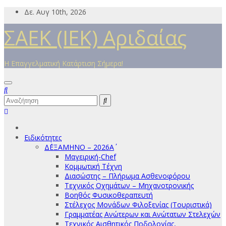
Μετάβαση
Δε. Αυγ 10th, 2026
στο
ΣΑΕΚ (ΙΕΚ) Αριδαίας
περιεχόμενο
Η Επαγγελματική Κατάρτιση Σήμερα!
Ειδικότητες
Δ΄ΕΞΑΜΗΝΟ – 2026Α΄
Μαγειρική-Chef
Κομμωτική Τέχνη
Διασώστης – Πλήρωμα Ασθενοφόρου
Τεχνικός Οχημάτων – Μηχανοτρονικής
Βοηθός Φυσικοθεραπευτή
Στέλεχος Μονάδων Φιλοξενίας (Τουριστικά)
Γραμματέας Ανώτερων και Ανώτατων Στελεχών
Τεχνικός Αισθητικός Ποδολογίας,