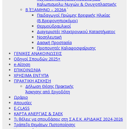
Καλωπισμολυ Νυχιών & Ονυχοπλαστικής
Β΄ ΕΞΑΜΗΝΟ – 2026Α΄
Παιδαγωγοί Πρώιμης Βρεφικής Ηλικίας
(Β.Βρεφονηπιοκόμοι)
Θερμοϋδραυλικοί
Διαχειριστές Ηλεκτρονικού Καταστήματος
Νοσηλευτική
Δασική Προστασία
Προπονητές Καλαφοσφαίρισης
ΓΕΝΙΚΕΣ ΑΝΑΚΟΙΝΩΣΕΙΣ
Οδηγοί Σπουδών 2025+
e-Αίτηση
ΕΠΙΚΟΙΝΩΝΙΑ
ΧΡΗΣΙΜΑ ΕΝΤΥΠΑ
ΠΡΑΚΤΙΚΗ ΑΣΚΗΣΗ
Δήλωση Θέσης Πρακτικής
Άσκησης από Εργοδότη
Ωράριο
Απουσίες
E-CLASS
ΚΑΡΤΑ ΑΝΕΡΓΙΑΣ & ΣΑΕΚ
Τι θέλεις να σπουδάσεις στη Σ.Α.Ε.Κ. ΑΡΙΔΑΙΑΣ 2024-2026
Τράπεζα Θεμάτων Πιστοποίησης