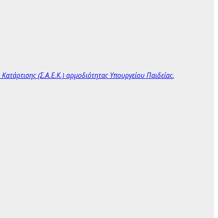
.
ατάρτισης (Σ.Α.Ε.Κ.) αρμοδιότητας Υπουργείου Παιδείας,