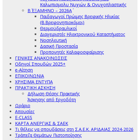
Καλωπισμολυ Νυχιών & Ονυχοπλαστικής
Β΄ ΕΞΑΜΗΝΟ – 2026Α΄
Παιδαγωγοί Πρώιμης Βρεφικής Ηλικίας
(Β.Βρεφονηπιοκόμοι)
Θερμοϋδραυλικοί
Διαχειριστές Ηλεκτρονικού Καταστήματος
Νοσηλευτική
Δασική Προστασία
Προπονητές Καλαφοσφαίρισης
ΓΕΝΙΚΕΣ ΑΝΑΚΟΙΝΩΣΕΙΣ
Οδηγοί Σπουδών 2025+
e-Αίτηση
ΕΠΙΚΟΙΝΩΝΙΑ
ΧΡΗΣΙΜΑ ΕΝΤΥΠΑ
ΠΡΑΚΤΙΚΗ ΑΣΚΗΣΗ
Δήλωση Θέσης Πρακτικής
Άσκησης από Εργοδότη
Ωράριο
Απουσίες
E-CLASS
ΚΑΡΤΑ ΑΝΕΡΓΙΑΣ & ΣΑΕΚ
Τι θέλεις να σπουδάσεις στη Σ.Α.Ε.Κ. ΑΡΙΔΑΙΑΣ 2024-2026
Τράπεζα Θεμάτων Πιστοποίησης