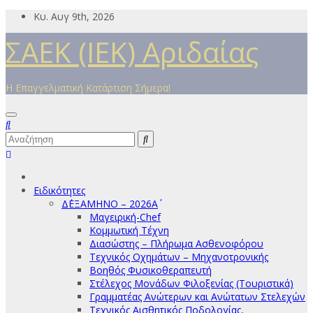
Μετάβαση
Κυ. Αυγ 9th, 2026
στο
ΣΑΕΚ (ΙΕΚ) Αριδαίας
περιεχόμενο
Η Επαγγελματική Κατάρτιση Σήμερα!
Ειδικότητες
Δ΄ΕΞΑΜΗΝΟ – 2026Α΄
Μαγειρική-Chef
Κομμωτική Τέχνη
Διασώστης – Πλήρωμα Ασθενοφόρου
Τεχνικός Οχημάτων – Μηχανοτρονικής
Βοηθός Φυσικοθεραπευτή
Στέλεχος Μονάδων Φιλοξενίας (Τουριστικά)
Γραμματέας Ανώτερων και Ανώτατων Στελεχών
Τεχνικός Αισθητικός Ποδολογίας,