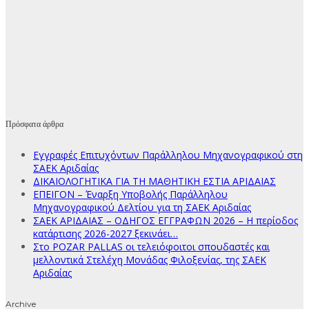
Πρόσφατα άρθρα
Εγγραφές Επιτυχόντων Παράλληλου Μηχανογραφικού στη
ΣΑΕΚ Αριδαίας
ΔΙΚΑΙΟΛΟΓΗΤΙΚΑ ΓΙΑ ΤΗ ΜΑΘΗΤΙΚΗ ΕΣΤΙΑ ΑΡΙΔΑΙΑΣ
ΕΠΕΙΓΟΝ – Έναρξη Υποβολής Παράλληλου
Μηχανογραφικού Δελτίου για τη ΣΑΕΚ Αριδαίας
ΣΑΕΚ ΑΡΙΔΑΙΑΣ – ΟΔΗΓΟΣ ΕΓΓΡΑΦΩΝ 2026 – Η περίοδος
κατάρτισης 2026-2027 ξεκινάει…
Στο POZAR PALLAS οι τελειόφοιτοι σπουδαστές και
μελλοντικά Στελέχη Μονάδας Φιλοξενίας, της ΣΑΕΚ
Αριδαίας
Archive