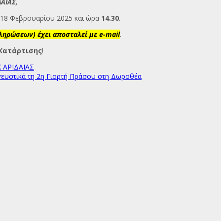
ΔΑΙΑΣ,
η 18 Φεβρουαρίου 2025 και ώρα
14.30
.
ηρώσεων) έχει αποσταλεί με e-mail
.
 Κατάρτισης
!
 ΑΡΙΔΑΙΑΣ
γευστικά τη 2η Γιορτή Πράσου στη Δωροθέα