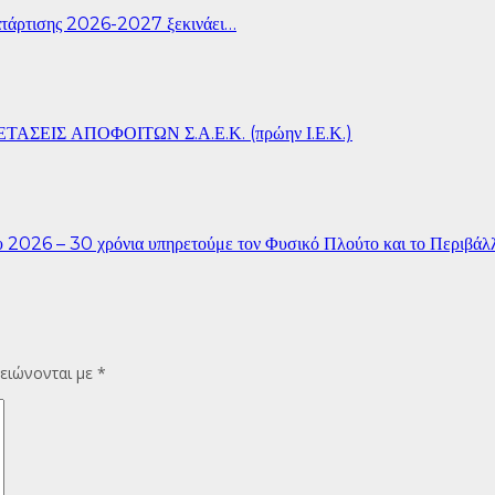
άρτισης 2026-2027 ξεκινάει…
ΣΕΙΣ ΑΠΟΦΟΙΤΩΝ Σ.Α.Ε.Κ. (πρώην Ι.Ε.Κ.)
26 – 30 χρόνια υπηρετούμε τον Φυσικό Πλούτο και το Περιβάλ
ειώνονται με
*