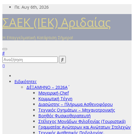
Μετάβαση
Πε. Αυγ 6th, 2026
στο
ΣΑΕΚ (ΙΕΚ) Αριδαίας
περιεχόμενο
Η Επαγγελματική Κατάρτιση Σήμερα!
Ειδικότητες
Δ΄ΕΞΑΜΗΝΟ – 2026Α΄
Μαγειρική-Chef
Κομμωτική Τέχνη
Διασώστης – Πλήρωμα Ασθενοφόρου
Τεχνικός Οχημάτων – Μηχανοτρονικής
Βοηθός Φυσικοθεραπευτή
Στέλεχος Μονάδων Φιλοξενίας (Τουριστικά)
Γραμματέας Ανώτερων και Ανώτατων Στελεχών
Τεχνικός Αισθητικός Ποδολογίας,