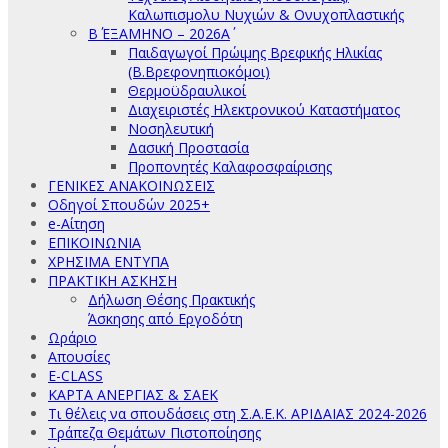
Καλωπισμολυ Νυχιών & Ονυχοπλαστικής
Β΄ ΕΞΑΜΗΝΟ – 2026Α΄
Παιδαγωγοί Πρώιμης Βρεφικής Ηλικίας
(Β.Βρεφονηπιοκόμοι)
Θερμοϋδραυλικοί
Διαχειριστές Ηλεκτρονικού Καταστήματος
Νοσηλευτική
Δασική Προστασία
Προπονητές Καλαφοσφαίρισης
ΓΕΝΙΚΕΣ ΑΝΑΚΟΙΝΩΣΕΙΣ
Οδηγοί Σπουδών 2025+
e-Αίτηση
ΕΠΙΚΟΙΝΩΝΙΑ
ΧΡΗΣΙΜΑ ΕΝΤΥΠΑ
ΠΡΑΚΤΙΚΗ ΑΣΚΗΣΗ
Δήλωση Θέσης Πρακτικής
Άσκησης από Εργοδότη
Ωράριο
Απουσίες
E-CLASS
ΚΑΡΤΑ ΑΝΕΡΓΙΑΣ & ΣΑΕΚ
Τι θέλεις να σπουδάσεις στη Σ.Α.Ε.Κ. ΑΡΙΔΑΙΑΣ 2024-2026
Τράπεζα Θεμάτων Πιστοποίησης