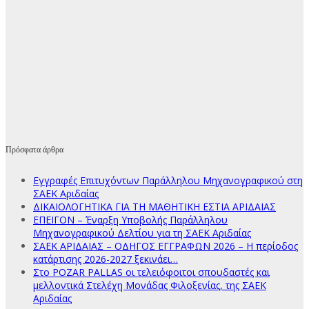
Πρόσφατα άρθρα
Εγγραφές Επιτυχόντων Παράλληλου Μηχανογραφικού στη
ΣΑΕΚ Αριδαίας
ΔΙΚΑΙΟΛΟΓΗΤΙΚΑ ΓΙΑ ΤΗ ΜΑΘΗΤΙΚΗ ΕΣΤΙΑ ΑΡΙΔΑΙΑΣ
ΕΠΕΙΓΟΝ – Έναρξη Υποβολής Παράλληλου
Μηχανογραφικού Δελτίου για τη ΣΑΕΚ Αριδαίας
ΣΑΕΚ ΑΡΙΔΑΙΑΣ – ΟΔΗΓΟΣ ΕΓΓΡΑΦΩΝ 2026 – Η περίοδος
κατάρτισης 2026-2027 ξεκινάει…
Στο POZAR PALLAS οι τελειόφοιτοι σπουδαστές και
μελλοντικά Στελέχη Μονάδας Φιλοξενίας, της ΣΑΕΚ
Αριδαίας