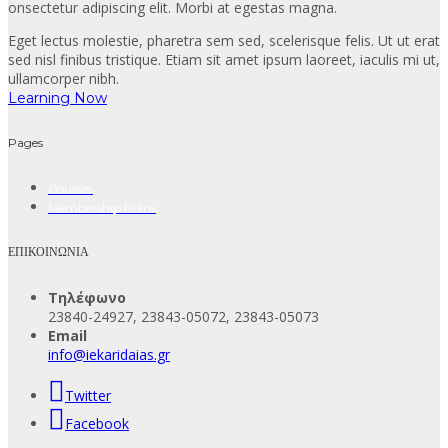
onsectetur adipiscing elit. Morbi at egestas magna.
Eget lectus molestie, pharetra sem sed, scelerisque felis. Ut ut erat
sed nisl finibus tristique. Etiam sit amet ipsum laoreet, iaculis mi ut,
ullamcorper nibh.
Learning Now
Pages
Courses
Membership Plans
ΕΠΙΚΟΙΝΩΝΙΑ
Τηλέφωνο
23840-24927, 23843-05072, 23843-05073
Email
info@iekaridaias.gr
Twitter
Facebook