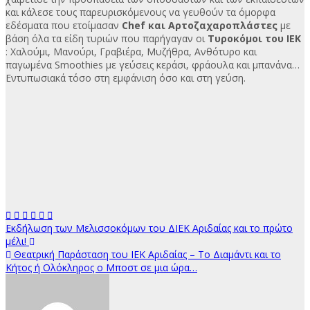
και κάλεσε τους παρευρισκόμενους να γευθούν τα όμορφα
εδέσματα που ετοίμασαν
Chef και Αρτοζαχαροπλάστες
με
βάση όλα τα είδη τυριών που παρήγαγαν οι
Τυροκόμοι του ΙΕΚ
: Χαλούμι, Μανούρι, Γραβιέρα, Μυζήθρα, Ανθότυρο και
παγωμένα Smoothies με γεύσεις κεράσι, φράουλα και μπανάνα…
Εντυπωσιακά τόσο στη εμφάνιση όσο και στη γεύση.
Πλοήγηση
Εκδήλωση των Μελισσοκόμων του ΔΙEK Αριδαίας και το πρώτο
μέλι!
άρθρων
Θεατρική Παράσταση του ΙΕΚ Αριδαίας – Το Διαμάντι και το
Κήτος ή Ολόκληρος ο Μποστ σε μια ώρα…