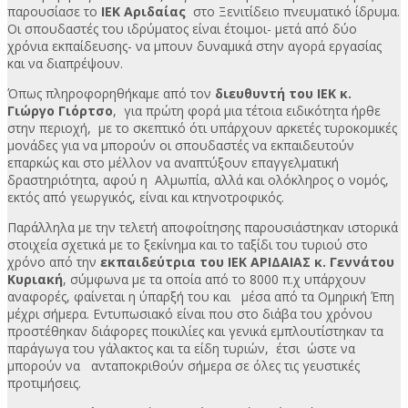
παρουσίασε το
ΙΕΚ Αριδαίας
στο Ξενιτίδειο πνευματικό ίδρυμα.
Οι σπουδαστές του ιδρύματος είναι έτοιμοι- μετά από δύο
χρόνια εκπαίδευσης- να μπουν δυναμικά στην αγορά εργασίας
και να διαπρέψουν.
Όπως πληροφορηθήκαμε από τον
διευθυντή του ΙΕΚ κ.
Γιώργο Γιόρτσο
, για πρώτη φορά μια τέτοια ειδικότητα ήρθε
στην περιοχή, με το σκεπτικό ότι υπάρχουν αρκετές τυροκομικές
μονάδες για να μπορούν οι σπουδαστές να εκπαιδευτούν
επαρκώς και στο μέλλον να αναπτύξουν επαγγελματική
δραστηριότητα, αφού η Αλμωπία, αλλά και ολόκληρος ο νομός,
εκτός από γεωργικός, είναι και κτηνοτροφικός.
Παράλληλα με την τελετή αποφοίτησης παρουσιάστηκαν ιστορικά
στοιχεία σχετικά με το ξεκίνημα και το ταξίδι του τυριού στο
χρόνο από την
εκπαιδεύτρια του ΙΕΚ ΑΡΙΔΑΙΑΣ κ. Γεννάτου
Κυριακή
, σύμφωνα με τα οποία από το 8000 π.χ υπάρχουν
αναφορές, φαίνεται η ύπαρξή του και μέσα από τα Ομηρική Έπη
μέχρι σήμερα. Εντυπωσιακό είναι που στο διάβα του χρόνου
προστέθηκαν διάφορες ποικιλίες και γενικά εμπλουτίστηκαν τα
παράγωγα του γάλακτος και τα είδη τυριών, έτσι ώστε να
μπορούν να ανταποκριθούν σήμερα σε όλες τις γευστικές
προτιμήσεις.