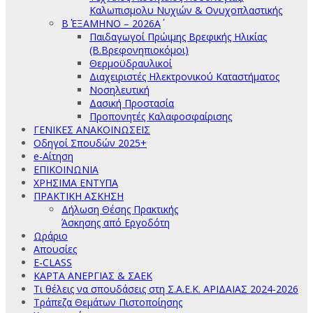
Καλωπισμολυ Νυχιών & Ονυχοπλαστικής
Β΄ ΕΞΑΜΗΝΟ – 2026Α΄
Παιδαγωγοί Πρώιμης Βρεφικής Ηλικίας
(Β.Βρεφονηπιοκόμοι)
Θερμοϋδραυλικοί
Διαχειριστές Ηλεκτρονικού Καταστήματος
Νοσηλευτική
Δασική Προστασία
Προπονητές Καλαφοσφαίρισης
ΓΕΝΙΚΕΣ ΑΝΑΚΟΙΝΩΣΕΙΣ
Οδηγοί Σπουδών 2025+
e-Αίτηση
ΕΠΙΚΟΙΝΩΝΙΑ
ΧΡΗΣΙΜΑ ΕΝΤΥΠΑ
ΠΡΑΚΤΙΚΗ ΑΣΚΗΣΗ
Δήλωση Θέσης Πρακτικής
Άσκησης από Εργοδότη
Ωράριο
Απουσίες
E-CLASS
ΚΑΡΤΑ ΑΝΕΡΓΙΑΣ & ΣΑΕΚ
Τι θέλεις να σπουδάσεις στη Σ.Α.Ε.Κ. ΑΡΙΔΑΙΑΣ 2024-2026
Τράπεζα Θεμάτων Πιστοποίησης