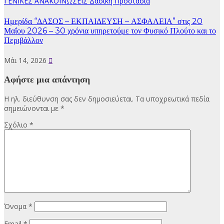
ΓΕΝΙΚΕΣ ΑΝΑΚΟΙΝΩΣΕΙΣ
Δασική Προστασία
Ημερίδα “ΔΑΣΟΣ – ΕΚΠΑΙΔΕΥΣΗ – ΑΣΦΑΛΕΙΑ” στις 20
Μαΐου 2026 – 30 χρόνια υπηρετούμε τον Φυσικό Πλούτο και το
Περιβάλλον
Μάι 14, 2026
Αφήστε μια απάντηση
Η ηλ. διεύθυνση σας δεν δημοσιεύεται.
Τα υποχρεωτικά πεδία
σημειώνονται με
*
Σχόλιο
*
Όνομα
*
Email
*