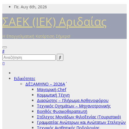
Μετάβαση
Πε. Αυγ 6th, 2026
στο
ΣΑΕΚ (ΙΕΚ) Αριδαίας
περιεχόμενο
Η Επαγγελματική Κατάρτιση Σήμερα!
Ειδικότητες
Δ΄ΕΞΑΜΗΝΟ – 2026Α΄
Μαγειρική-Chef
Κομμωτική Τέχνη
Διασώστης – Πλήρωμα Ασθενοφόρου
Τεχνικός Οχημάτων – Μηχανοτρονικής
Βοηθός Φυσικοθεραπευτή
Στέλεχος Μονάδων Φιλοξενίας (Τουριστικά)
Γραμματέας Ανώτερων και Ανώτατων Στελεχών
Τεχνικός Αισθητικός Ποδολογίας,