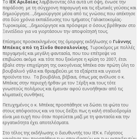
Το
ΙΕΚ Αριδαίας
λαμβάνοντας όλα αυτά υπ όψη, ένωσε την
παράδοση με τη σύγχρονη παραγωγή και τις εξωτικές γεύσεις και
δημιούργησε…,δημιούργησε μέσα από τις γνώσεις που απέκτησε
στα δύο χρόνια εκπαίδευσης του τμήματος Γαλακτοκομίας-
Τυροκομίας…,δημιούργησε και πρόσφερε σ όσους βρέθηκαν στο
Ξενιτίδειο για να γιορτάσουν την αποφοίτησή τους.
Επίσημος προσκεκλημένος της όμορφης εκδήλωσης ο
Γιάννης
Μπέκας από τη Σίνδο Θεσσαλονίκης
. Τυροκόμος με πολλές
περγαμηνές και μεγάλη φαντασία, που του επέτρεψε να
επιβιώσει ακόμα και τότε που ξεκίνησε η κρίση το 2007, έτσι
έβαλε στην επιχείρηση της οικογένειας Μπέκα σαν πρώτη ύλη το
βουβαλινό γάλα και θριαμβεύει με τα εξαίρετα και υγιεινά
προϊόντα του. Τα βουβάλια, βέβαια, όπως μας ανέλυσε ο κ.
Μπέκας στην περιοχή ήρθαν με τον Ξέρξη και τους τότε
γνωστούς πολέμους και έμειναν αφού ευνοήθηκαν από τις
κλιματικές συνθήκες.
Πετυχημένος ο κ. Μπέκας προσπάθησε να δώσει τα φώτα του
στους απόφοιτους και να τους δείξει πως η καλή σταδιοδρομία
είναι μια ευχή που όταν πορεύεται μαζί με τη φαντασία και την
εργατικότητα έχει αποτελέσματα.
Στο τέλος της εκδήλωσης ο διευθυντής του ΙΕΚ κ. Γιόρτσος
χαιρέτισε την προσπάθεια των σπουδαστών και των εκπαιδευτών