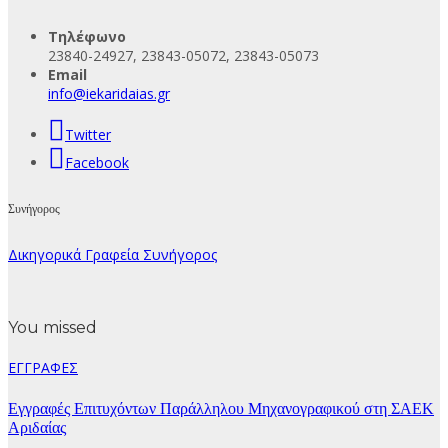
Τηλέφωνο
23840-24927, 23843-05072, 23843-05073
Email
info@iekaridaias.gr
Twitter
Facebook
Συνήγορος
Δικηγορικά Γραφεία Συνήγορος
You missed
ΕΓΓΡΑΦΕΣ
Εγγραφές Επιτυχόντων Παράλληλου Μηχανογραφικού στη ΣΑΕΚ
Αριδαίας