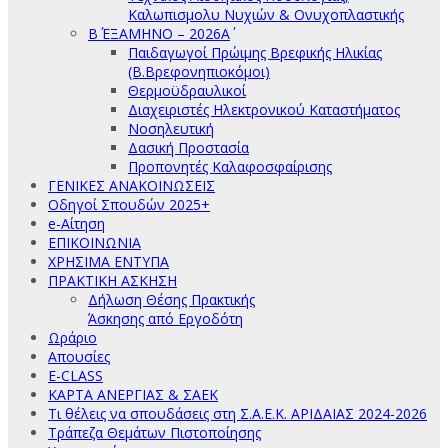
Καλωπισμολυ Νυχιών & Ονυχοπλαστικής
Β΄ ΕΞΑΜΗΝΟ – 2026Α΄
Παιδαγωγοί Πρώιμης Βρεφικής Ηλικίας
(Β.Βρεφονηπιοκόμοι)
Θερμοϋδραυλικοί
Διαχειριστές Ηλεκτρονικού Καταστήματος
Νοσηλευτική
Δασική Προστασία
Προπονητές Καλαφοσφαίρισης
ΓΕΝΙΚΕΣ ΑΝΑΚΟΙΝΩΣΕΙΣ
Οδηγοί Σπουδών 2025+
e-Αίτηση
ΕΠΙΚΟΙΝΩΝΙΑ
ΧΡΗΣΙΜΑ ΕΝΤΥΠΑ
ΠΡΑΚΤΙΚΗ ΑΣΚΗΣΗ
Δήλωση Θέσης Πρακτικής
Άσκησης από Εργοδότη
Ωράριο
Απουσίες
E-CLASS
ΚΑΡΤΑ ΑΝΕΡΓΙΑΣ & ΣΑΕΚ
Τι θέλεις να σπουδάσεις στη Σ.Α.Ε.Κ. ΑΡΙΔΑΙΑΣ 2024-2026
Τράπεζα Θεμάτων Πιστοποίησης