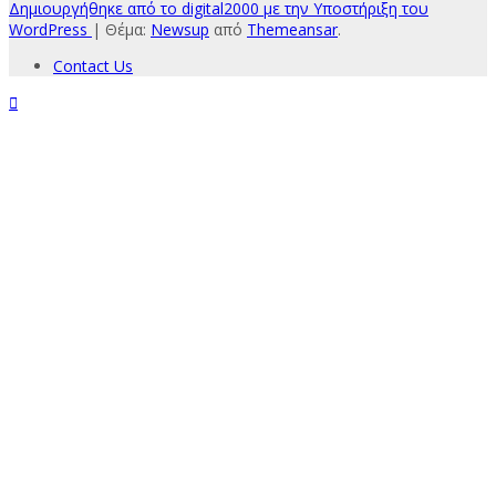
Δημιουργήθηκε από το digital2000 με την Υποστήριξη του
WordPress
|
Θέμα:
Newsup
από
Themeansar
.
Contact Us