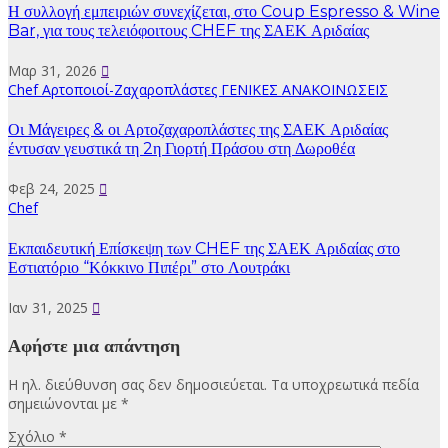
Η συλλογή εμπειριών συνεχίζεται, στο Coup Espresso & Wine
Bar, για τους τελειόφοιτους CHEF της ΣΑΕΚ Αριδαίας
Μαρ 31, 2026
Chef
Αρτοποιοί-Ζαχαροπλάστες
ΓΕΝΙΚΕΣ ΑΝΑΚΟΙΝΩΣΕΙΣ
Οι Μάγειρες & οι Αρτοζαχαροπλάστες της ΣΑΕΚ Αριδαίας
έντυσαν γευστικά τη 2η Γιορτή Πράσου στη Δωροθέα
Φεβ 24, 2025
Chef
Εκπαιδευτική Επίσκεψη των CHEF της ΣΑΕΚ Αριδαίας στο
Εστιατόριο “Κόκκινο Πιπέρι” στο Λουτράκι
Ιαν 31, 2025
Αφήστε μια απάντηση
Η ηλ. διεύθυνση σας δεν δημοσιεύεται.
Τα υποχρεωτικά πεδία
σημειώνονται με
*
Σχόλιο
*