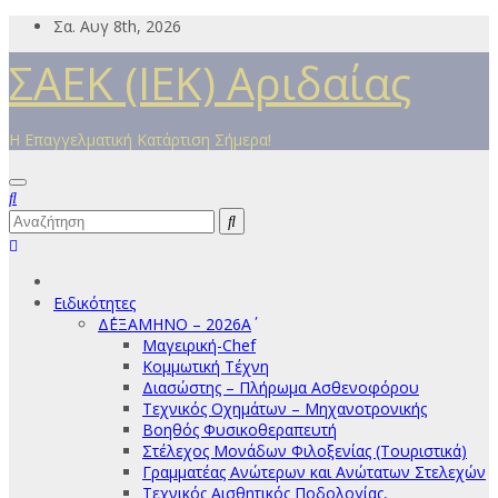
Μετάβαση
Σα. Αυγ 8th, 2026
στο
ΣΑΕΚ (ΙΕΚ) Αριδαίας
περιεχόμενο
Η Επαγγελματική Κατάρτιση Σήμερα!
Ειδικότητες
Δ΄ΕΞΑΜΗΝΟ – 2026Α΄
Μαγειρική-Chef
Κομμωτική Τέχνη
Διασώστης – Πλήρωμα Ασθενοφόρου
Τεχνικός Οχημάτων – Μηχανοτρονικής
Βοηθός Φυσικοθεραπευτή
Στέλεχος Μονάδων Φιλοξενίας (Τουριστικά)
Γραμματέας Ανώτερων και Ανώτατων Στελεχών
Τεχνικός Αισθητικός Ποδολογίας,