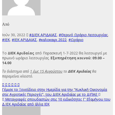
Από
Ιούν 30, 2022
#ΔΙΕΚ ΑΡΙΔΑΙΑΣ
,
#Θερινό Ωράριο Λειτουργίας
,
#ΙΕΚ
,
#ΙΕΚ ΑΡΙΔΑΙΑΣ
,
#καλοκαιρι 2022
,
#Ωράριο
Το
ΔΙΕΚ Αριδαίας
από Παρασκευή 1-7-2022 θα λειτουργεί με
πρωινό ωράριο λειτουργίας.
Εξυπηρέτηση κοινού: 09.00 –
14.00
Το διάστημα από
1 έως 15 Αυγούστου
το
ΔΙΕΚ
Αριδαίας
θα
παραμείνει κλειστό.
Πλοήγηση
Γέμισε το Ξενιτίδειο στην Ημερίδα για την “Κυκλική Οικονομία
στις Αγροτικές Περιοχές”, του ΔΙΕΚ Αριδαίας με το ΔΙΠΑΕ
άρθρων
Μεταγραφές σπουδαστών στις 10 ειδικότητες Γ’ Εξαμήνου του
Δ.ΙΕΚ Αριδαίας από άλλα ΙΕΚ