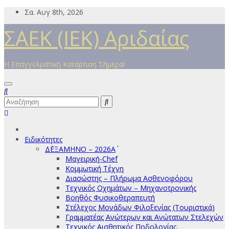
Μετάβαση
Σα. Αυγ 8th, 2026
στο
ΣΑΕΚ (ΙΕΚ) Αριδαίας
περιεχόμενο
Η Επαγγελματική Κατάρτιση Σήμερα!
Ειδικότητες
Δ΄ΕΞΑΜΗΝΟ – 2026Α΄
Μαγειρική-Chef
Κομμωτική Τέχνη
Διασώστης – Πλήρωμα Ασθενοφόρου
Τεχνικός Οχημάτων – Μηχανοτρονικής
Βοηθός Φυσικοθεραπευτή
Στέλεχος Μονάδων Φιλοξενίας (Τουριστικά)
Γραμματέας Ανώτερων και Ανώτατων Στελεχών
Τεχνικός Αισθητικός Ποδολογίας,