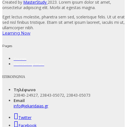
Created by
MasterStudy
2023. Lorem ipsum dolor sit amet,
onsectetur adipiscing elit. Morbi at egestas magna.
Eget lectus molestie, pharetra sem sed, scelerisque felis. Ut ut erat
sed nisl finibus tristique. Etiam sit amet ipsum laoreet, iaculis mi ut,
ullamcorper nibh.
Learning Now
Pages
Courses
Membership Plans
ΕΠΙΚΟΙΝΩΝΙΑ
Τηλέφωνο
23840-24927, 23843-05072, 23843-05073
Email
info@iekaridaias.gr
Twitter
Facebook