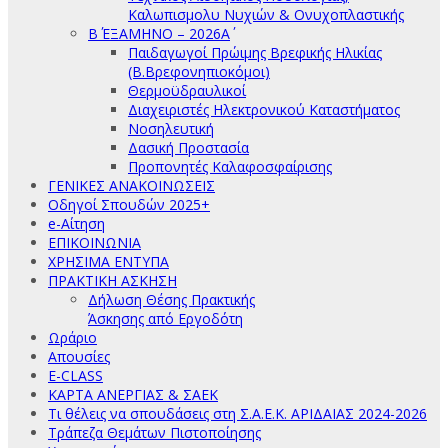
Καλωπισμολυ Νυχιών & Ονυχοπλαστικής
Β΄ ΕΞΑΜΗΝΟ – 2026Α΄
Παιδαγωγοί Πρώιμης Βρεφικής Ηλικίας
(Β.Βρεφονηπιοκόμοι)
Θερμοϋδραυλικοί
Διαχειριστές Ηλεκτρονικού Καταστήματος
Νοσηλευτική
Δασική Προστασία
Προπονητές Καλαφοσφαίρισης
ΓΕΝΙΚΕΣ ΑΝΑΚΟΙΝΩΣΕΙΣ
Οδηγοί Σπουδών 2025+
e-Αίτηση
ΕΠΙΚΟΙΝΩΝΙΑ
ΧΡΗΣΙΜΑ ΕΝΤΥΠΑ
ΠΡΑΚΤΙΚΗ ΑΣΚΗΣΗ
Δήλωση Θέσης Πρακτικής
Άσκησης από Εργοδότη
Ωράριο
Απουσίες
E-CLASS
ΚΑΡΤΑ ΑΝΕΡΓΙΑΣ & ΣΑΕΚ
Τι θέλεις να σπουδάσεις στη Σ.Α.Ε.Κ. ΑΡΙΔΑΙΑΣ 2024-2026
Τράπεζα Θεμάτων Πιστοποίησης